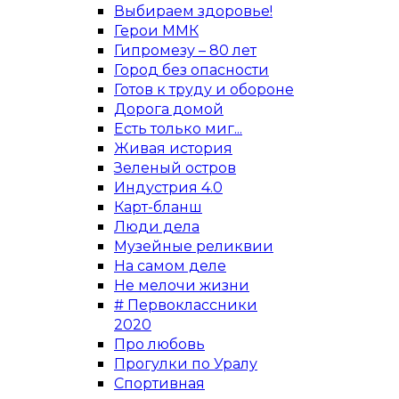
Выбираем здоровье!
Герои ММК
Гипромезу – 80 лет
Город без опасности
Готов к труду и обороне
Дорога домой
Есть только миг...
Живая история
Зеленый остров
Индустрия 4.0
Карт-бланш
Люди дела
Музейные реликвии
На самом деле
Не мелочи жизни
# Первоклассники
2020
Про любовь
Прогулки по Уралу
Спортивная