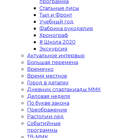
программа
Стальные лисы
Тыл и Фронт
Учебный год
Фабрика рукоделия
Хронограф
# Школа 2020
Экскурсия
Актуальное интервью
Большая перемена
Времечко
Время местное
Город в деталях
Дневник спартакиады ММК
Деловая неделя
По букве закона
Преображение
Растопим лёд
Событийные
программы
ТВ-ММК