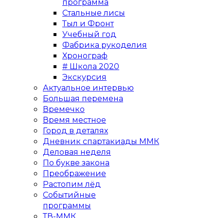
программа
Стальные лисы
Тыл и Фронт
Учебный год
Фабрика рукоделия
Хронограф
# Школа 2020
Экскурсия
Актуальное интервью
Большая перемена
Времечко
Время местное
Город в деталях
Дневник спартакиады ММК
Деловая неделя
По букве закона
Преображение
Растопим лёд
Событийные
программы
ТВ-ММК