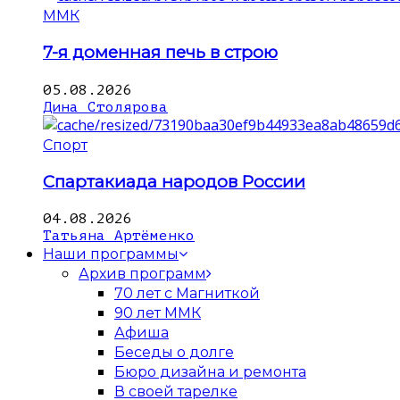
ММК
7-я доменная печь в строю
05.08.2026
Дина Столярова
Спорт
Спартакиада народов России
04.08.2026
Татьяна Артёменко
Наши программы
Архив программ
70 лет с Магниткой
90 лет ММК
Афиша
Беседы о долге
Бюро дизайна и ремонта
В своей тарелке