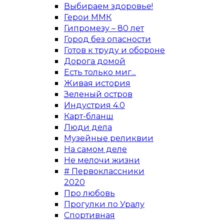
Выбираем здоровье!
Герои ММК
Гипромезу – 80 лет
Город без опасности
Готов к труду и обороне
Дорога домой
Есть только миг...
Живая история
Зеленый остров
Индустрия 4.0
Карт-бланш
Люди дела
Музейные реликвии
На самом деле
Не мелочи жизни
# Первоклассники
2020
Про любовь
Прогулки по Уралу
Спортивная