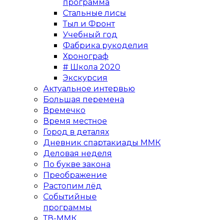
программа
Стальные лисы
Тыл и Фронт
Учебный год
Фабрика рукоделия
Хронограф
# Школа 2020
Экскурсия
Актуальное интервью
Большая перемена
Времечко
Время местное
Город в деталях
Дневник спартакиады ММК
Деловая неделя
По букве закона
Преображение
Растопим лёд
Событийные
программы
ТВ-ММК