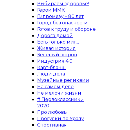
Выбираем здоровье!
Герои ММК
Гипромезу – 80 лет
Город без опасности
Готов к труду и обороне
Дорога домой
Есть только миг...
Живая история
Зеленый остров
Индустрия 4.0
Карт-бланш
Люди дела
Музейные реликвии
На самом деле
Не мелочи жизни
# Первоклассники
2020
Про любовь
Прогулки по Уралу
Спортивная