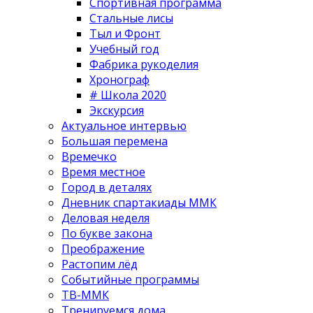
Спортивная программа
Стальные лисы
Тыл и Фронт
Учебный год
Фабрика рукоделия
Хронограф
# Школа 2020
Экскурсия
Актуальное интервью
Большая перемена
Времечко
Время местное
Город в деталях
Дневник спартакиады ММК
Деловая неделя
По букве закона
Преображение
Растопим лёд
Событийные программы
ТВ-ММК
Тренируемся дома