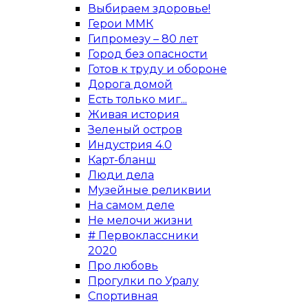
Выбираем здоровье!
Герои ММК
Гипромезу – 80 лет
Город без опасности
Готов к труду и обороне
Дорога домой
Есть только миг...
Живая история
Зеленый остров
Индустрия 4.0
Карт-бланш
Люди дела
Музейные реликвии
На самом деле
Не мелочи жизни
# Первоклассники
2020
Про любовь
Прогулки по Уралу
Спортивная