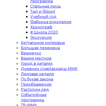
программа
Стальные лисы
Тыл и Фронт
Учебный год
Фабрика рукоделия
Хронограф
# Школа 2020
Экскурсия
Актуальное интервью
Большая перемена
Времечко
Время местное
Город в деталях
Дневник спартакиады ММК
Деловая неделя
По букве закона
Преображение
Растопим лёд
Событийные
программы
ТВ-ММК