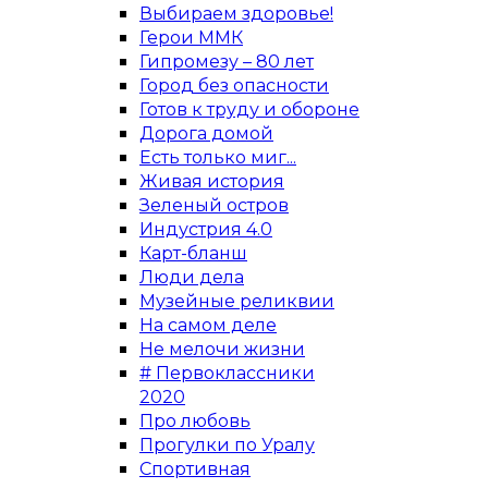
Выбираем здоровье!
Герои ММК
Гипромезу – 80 лет
Город без опасности
Готов к труду и обороне
Дорога домой
Есть только миг...
Живая история
Зеленый остров
Индустрия 4.0
Карт-бланш
Люди дела
Музейные реликвии
На самом деле
Не мелочи жизни
# Первоклассники
2020
Про любовь
Прогулки по Уралу
Спортивная