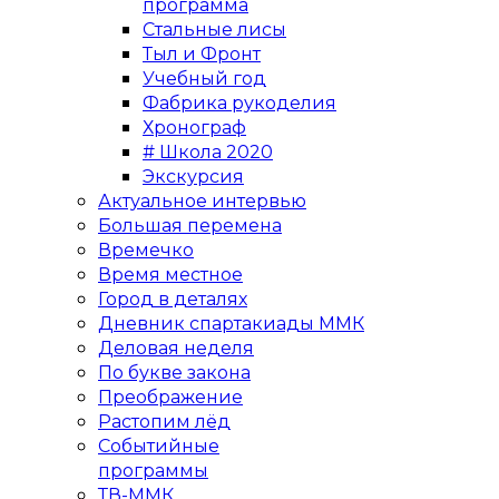
программа
Стальные лисы
Тыл и Фронт
Учебный год
Фабрика рукоделия
Хронограф
# Школа 2020
Экскурсия
Актуальное интервью
Большая перемена
Времечко
Время местное
Город в деталях
Дневник спартакиады ММК
Деловая неделя
По букве закона
Преображение
Растопим лёд
Событийные
программы
ТВ-ММК