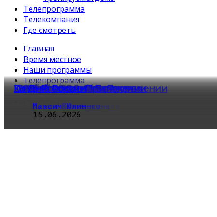
Телепрограмма
Телекомпания
Где смотреть
Главная
Время местное
Наши программы
Телепрограмма
200 баллов - на двоих
Лучший КТОС области
Ко Дню медработника
100 баллов по химии
Для здоровья металлургов
100 баллов по литературе
Дворец торжеств в Притяжении
Летний сезон на Банном
День России в Притяжении
Ко Дню России
Телекомпания
Где смотреть
Елизавета Мамедова
Елена Старостина
Павел Берсенев
Елизавета Мамедова
Елена Старостина
Елизавета Мамедова
Юлия Черешнева
Елена Старостина
Мария Клименко
Максим Юлин
19.06.2026
19.06.2026
18.06.2026
18.06.2026
17.06.2026
17.06.2026
16.06.2026
16.06.2026
15.06.2026
15.06.2026