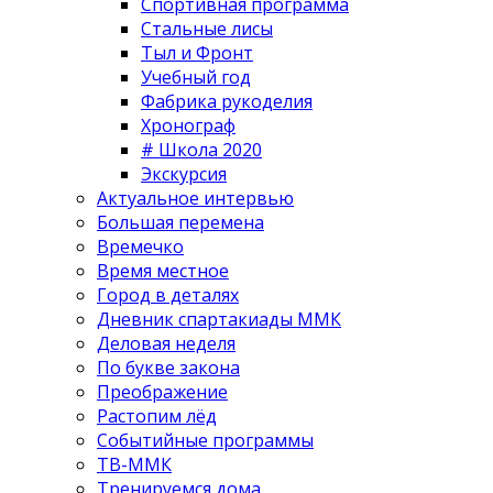
Спортивная программа
Стальные лисы
Тыл и Фронт
Учебный год
Фабрика рукоделия
Хронограф
# Школа 2020
Экскурсия
Актуальное интервью
Большая перемена
Времечко
Время местное
Город в деталях
Дневник спартакиады ММК
Деловая неделя
По букве закона
Преображение
Растопим лёд
Событийные программы
ТВ-ММК
Тренируемся дома