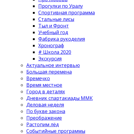
Прогулки по Уралу
Спортивная программа
Стальные лисы
Тыл и Фронт
Учебный год
Фабрика рукоделия
Хронограф
# Школа 2020
Экскурсия
Актуальное интервью
Большая перемена
Времечко
Время местное
Город в деталях
Дневник спартакиады ММК
Деловая неделя
По букве закона
Преображение
Растопим лёд
Событийные программы