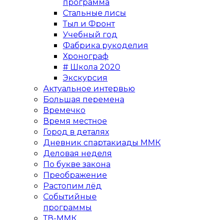
программа
Стальные лисы
Тыл и Фронт
Учебный год
Фабрика рукоделия
Хронограф
# Школа 2020
Экскурсия
Актуальное интервью
Большая перемена
Времечко
Время местное
Город в деталях
Дневник спартакиады ММК
Деловая неделя
По букве закона
Преображение
Растопим лёд
Событийные
программы
ТВ-ММК