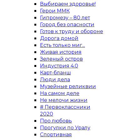
Выбираем здоровье!
Герои ММК
Гипромезу – 80 лет
Город без опасности
Готов к труду и обороне
Дорога домой
Есть только миг...
Живая история
Зеленый остров
Индустрия 4.0
Карт-бланш
Люди дела
Музейные реликвии
На самом деле
Не мелочи жизни
# Первоклассники
2020
Про любовь
Прогулки по Уралу
Спортивная