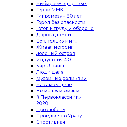
Выбираем здоровье!
Герои ММК
Гипромезу – 80 лет
Город без опасности
Готов к труду и обороне
Дорога домой
Есть только миг...
Живая история
Зеленый остров
Индустрия 4.0
Карт-бланш
Люди дела
Музейные реликвии
На самом деле
Не мелочи жизни
# Первоклассники
2020
Про любовь
Прогулки по Уралу
Спортивная