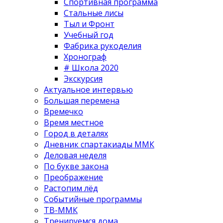
Спортивная программа
Стальные лисы
Тыл и Фронт
Учебный год
Фабрика рукоделия
Хронограф
# Школа 2020
Экскурсия
Актуальное интервью
Большая перемена
Времечко
Время местное
Город в деталях
Дневник спартакиады ММК
Деловая неделя
По букве закона
Преображение
Растопим лёд
Событийные программы
ТВ-ММК
Тренируемся дома