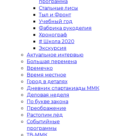
программа
Стальные лисы
Тыл и Фронт
Учебный год
Фабрика рукоделия
Хронограф
# Школа 2020
Экскурсия
Актуальное интервью
Большая перемена
Времечко
Время местное
Город в деталях
Дневник спартакиады ММК
Деловая неделя
По букве закона
Преображение
Растопим лёд
Событийные
программы
ТВ-ММК