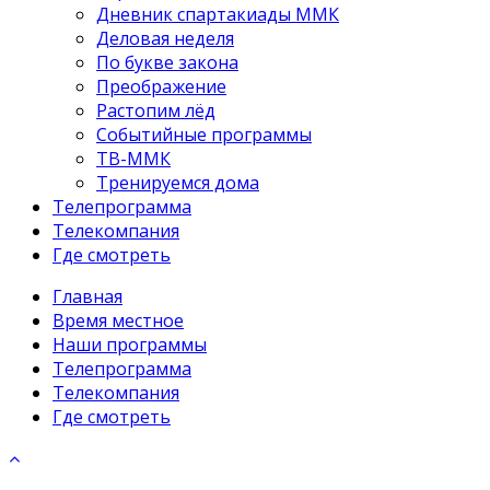
Дневник спартакиады ММК
Деловая неделя
По букве закона
Преображение
Растопим лёд
Событийные программы
ТВ-ММК
Тренируемся дома
Телепрограмма
Телекомпания
Где смотреть
Главная
Время местное
Наши программы
Телепрограмма
Телекомпания
Где смотреть