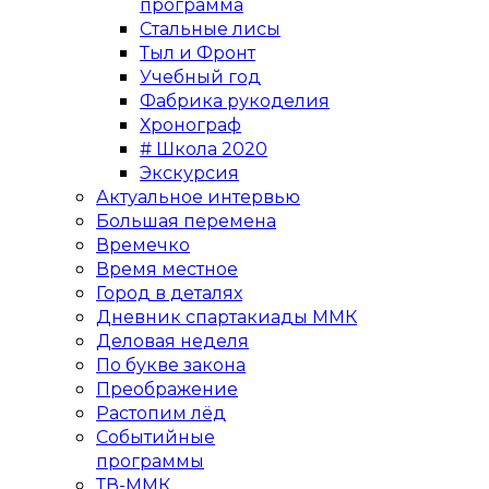
программа
Стальные лисы
Тыл и Фронт
Учебный год
Фабрика рукоделия
Хронограф
# Школа 2020
Экскурсия
Актуальное интервью
Большая перемена
Времечко
Время местное
Город в деталях
Дневник спартакиады ММК
Деловая неделя
По букве закона
Преображение
Растопим лёд
Событийные
программы
ТВ-ММК