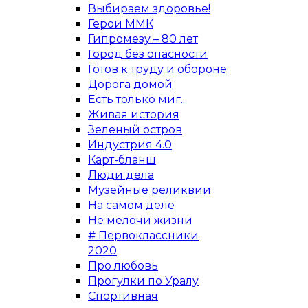
Выбираем здоровье!
Герои ММК
Гипромезу – 80 лет
Город без опасности
Готов к труду и обороне
Дорога домой
Есть только миг...
Живая история
Зеленый остров
Индустрия 4.0
Карт-бланш
Люди дела
Музейные реликвии
На самом деле
Не мелочи жизни
# Первоклассники
2020
Про любовь
Прогулки по Уралу
Спортивная