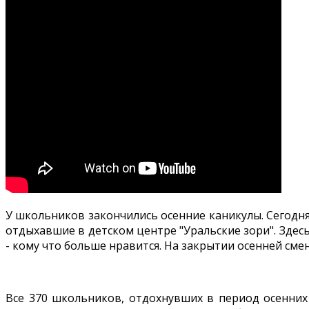
У школьников закончились осенние каникулы. Сегодня
отдыхавшие в детском центре "Уральские зори". Зде
- кому что больше нравится. На закрытии осенней смен
Все 370 школьников, отдохнувших в период осенних