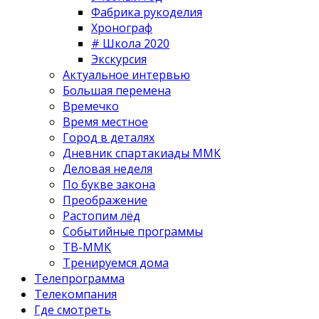
Фабрика рукоделия
Хронограф
# Школа 2020
Экскурсия
Актуальное интервью
Большая перемена
Времечко
Время местное
Город в деталях
Дневник спартакиады ММК
Деловая неделя
По букве закона
Преображение
Растопим лёд
Событийные программы
ТВ-ММК
Тренируемся дома
Телепрограмма
Телекомпания
Где смотреть