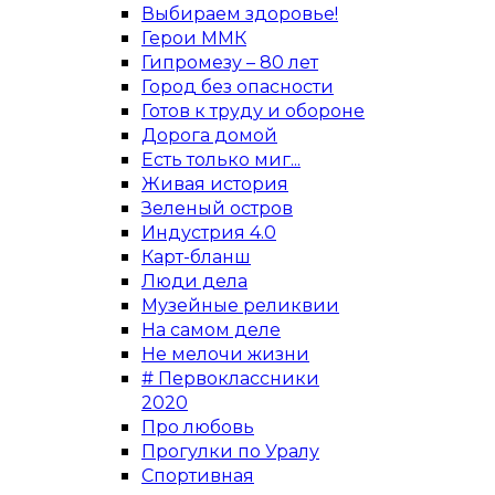
Выбираем здоровье!
Герои ММК
Гипромезу – 80 лет
Город без опасности
Готов к труду и обороне
Дорога домой
Есть только миг...
Живая история
Зеленый остров
Индустрия 4.0
Карт-бланш
Люди дела
Музейные реликвии
На самом деле
Не мелочи жизни
# Первоклассники
2020
Про любовь
Прогулки по Уралу
Спортивная