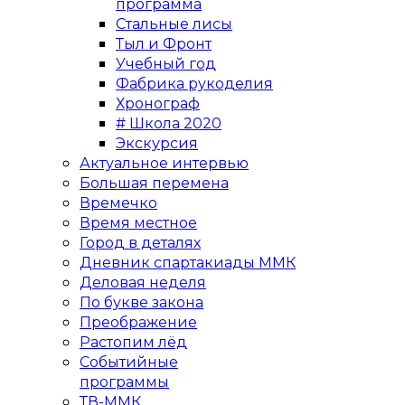
программа
Стальные лисы
Тыл и Фронт
Учебный год
Фабрика рукоделия
Хронограф
# Школа 2020
Экскурсия
Актуальное интервью
Большая перемена
Времечко
Время местное
Город в деталях
Дневник спартакиады ММК
Деловая неделя
По букве закона
Преображение
Растопим лёд
Событийные
программы
ТВ-ММК