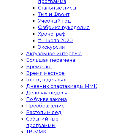
программа
Стальные лисы
Тыл и Фронт
Учебный год
Фабрика рукоделия
Хронограф
# Школа 2020
Экскурсия
Актуальное интервью
Большая перемена
Времечко
Время местное
Город в деталях
Дневник спартакиады ММК
Деловая неделя
По букве закона
Преображение
Растопим лёд
Событийные
программы
ТВ-ММК