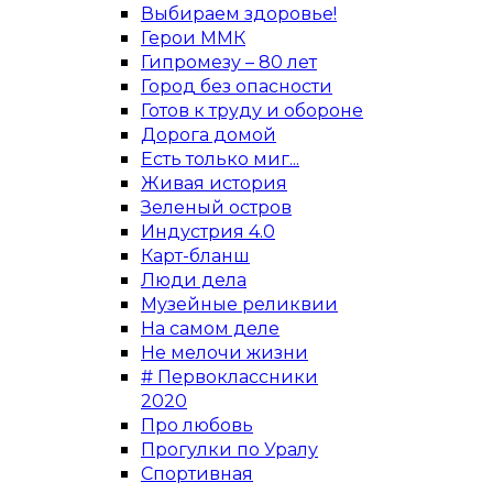
Выбираем здоровье!
Герои ММК
Гипромезу – 80 лет
Город без опасности
Готов к труду и обороне
Дорога домой
Есть только миг...
Живая история
Зеленый остров
Индустрия 4.0
Карт-бланш
Люди дела
Музейные реликвии
На самом деле
Не мелочи жизни
# Первоклассники
2020
Про любовь
Прогулки по Уралу
Спортивная