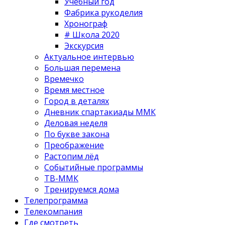
Учебный год
Фабрика рукоделия
Хронограф
# Школа 2020
Экскурсия
Актуальное интервью
Большая перемена
Времечко
Время местное
Город в деталях
Дневник спартакиады ММК
Деловая неделя
По букве закона
Преображение
Растопим лёд
Событийные программы
ТВ-ММК
Тренируемся дома
Телепрограмма
Телекомпания
Где смотреть