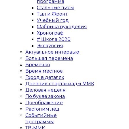
программа
Стальные лисы
Тыл и Фронт
Учебный год
Фабрика рукоделия
Хронограф
# Школа 2020
Экскурсия
Актуальное интервью
Большая перемена
Времечко
Время местное
Город в деталях
Дневник спартакиады ММК
Деловая неделя
По букве закона
Преображение
Растопим лёд
Событийные
программы
ТВ-ММК