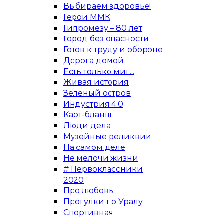
Выбираем здоровье!
Герои ММК
Гипромезу – 80 лет
Город без опасности
Готов к труду и обороне
Дорога домой
Есть только миг...
Живая история
Зеленый остров
Индустрия 4.0
Карт-бланш
Люди дела
Музейные реликвии
На самом деле
Не мелочи жизни
# Первоклассники
2020
Про любовь
Прогулки по Уралу
Спортивная