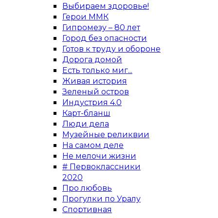
Выбираем здоровье!
Герои ММК
Гипромезу – 80 лет
Город без опасности
Готов к труду и обороне
Дорога домой
Есть только миг...
Живая история
Зеленый остров
Индустрия 4.0
Карт-бланш
Люди дела
Музейные реликвии
На самом деле
Не мелочи жизни
# Первоклассники
2020
Про любовь
Прогулки по Уралу
Спортивная