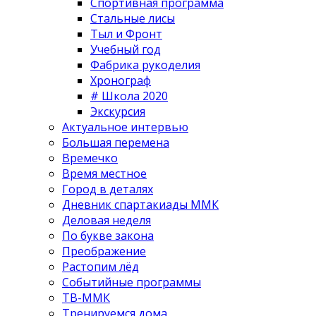
Спортивная программа
Стальные лисы
Тыл и Фронт
Учебный год
Фабрика рукоделия
Хронограф
# Школа 2020
Экскурсия
Актуальное интервью
Большая перемена
Времечко
Время местное
Город в деталях
Дневник спартакиады ММК
Деловая неделя
По букве закона
Преображение
Растопим лёд
Событийные программы
ТВ-ММК
Тренируемся дома