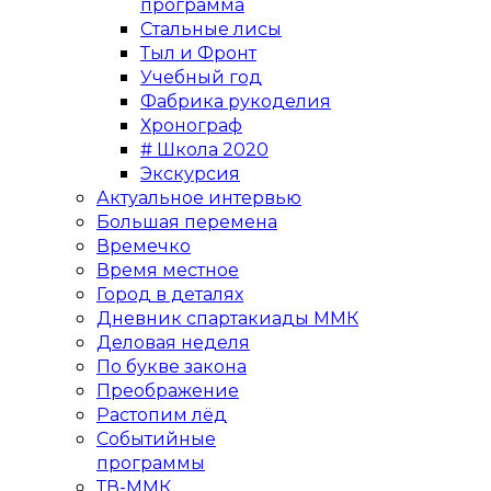
программа
Стальные лисы
Тыл и Фронт
Учебный год
Фабрика рукоделия
Хронограф
# Школа 2020
Экскурсия
Актуальное интервью
Большая перемена
Времечко
Время местное
Город в деталях
Дневник спартакиады ММК
Деловая неделя
По букве закона
Преображение
Растопим лёд
Событийные
программы
ТВ-ММК