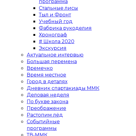
программа
Стальные лисы
Тыл и Фронт
Учебный год
Фабрика рукоделия
Хронограф
# Школа 2020
Экскурсия
Актуальное интервью
Большая перемена
Времечко
Время местное
Город в деталях
Дневник спартакиады ММК
Деловая неделя
По букве закона
Преображение
Растопим лёд
Событийные
программы
ТВ-ММК