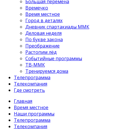
Большая перемена
Времечко
Время местное
Город в деталях
Дневник спартакиады ММК
Деловая неделя
По букве закона
Преображение
Растопим лёд
Событийные программы
ТВ-ММК
Тренируемся дома
Телепрограмма
Телекомпания
Где смотреть
Главная
Время местное
Наши программы
Телепрограмма
Телекомпания