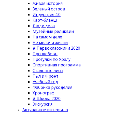
Живая история
Зеленый остров
Индустрия 4.0
Карт-бланш
Люди дела
Музейные реликвии
На самом деле
Не мелочи жизни
# Первоклассники 2020
Про любовь
Прогулки по Уралу
Спортивная программа
Стальные лисы
Тыл и Фронт
Учебный год
Фабрика рукоделия
Хронограф
# Школа 2020
Экскурсия
Актуальное интервью