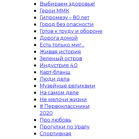
Выбираем здоровье!
Герои ММК
Гипромезу – 80 лет
Город без опасности
Готов к труду и обороне
Дорога домой
Есть только миг...
Живая история
Зеленый остров
Индустрия 4.0
Карт-бланш
Люди дела
Музейные реликвии
На самом деле
Не мелочи жизни
# Первоклассники
2020
Про любовь
Прогулки по Уралу
Спортивная