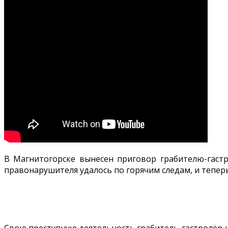
В Магнитогорске вынесен приговор грабителю-гастр
правонарушителя удалось по горячим следам, и тепер