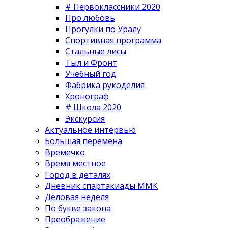
# Первоклассники 2020
Про любовь
Прогулки по Уралу
Спортивная программа
Стальные лисы
Тыл и Фронт
Учебный год
Фабрика рукоделия
Хронограф
# Школа 2020
Экскурсия
Актуальное интервью
Большая перемена
Времечко
Время местное
Город в деталях
Дневник спартакиады ММК
Деловая неделя
По букве закона
Преображение