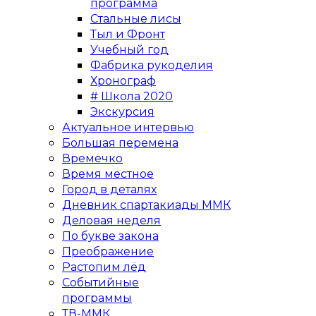
программа
Стальные лисы
Тыл и Фронт
Учебный год
Фабрика рукоделия
Хронограф
# Школа 2020
Экскурсия
Актуальное интервью
Большая перемена
Времечко
Время местное
Город в деталях
Дневник спартакиады ММК
Деловая неделя
По букве закона
Преображение
Растопим лёд
Событийные
программы
ТВ-ММК