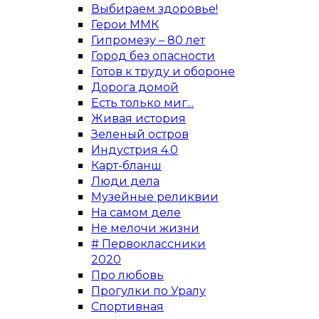
Выбираем здоровье!
Герои ММК
Гипромезу – 80 лет
Город без опасности
Готов к труду и обороне
Дорога домой
Есть только миг...
Живая история
Зеленый остров
Индустрия 4.0
Карт-бланш
Люди дела
Музейные реликвии
На самом деле
Не мелочи жизни
# Первоклассники
2020
Про любовь
Прогулки по Уралу
Спортивная