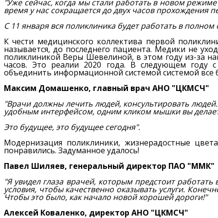
"Уже сейчас, когда мы стали работать в новом режим
время у нас сокращается до двух часов прохождения 
С 11 января вся поликлиника будет работать в полно
К чести медицинского коллектива первой поликлини
называется, до последнего пациента. Медики не ухо
поликлиникой Веры Шевелиной, в этом году из-за на
часов. Это реалии 2020 года. В следующем году 
объединить информационной системой системой все б
Максим Домашенко, главный врач АНО "ЦКМСЧ"
"Врачи должны лечить людей, консультировать людей.
удобным интерфейсом, одним кликом мышки вы делает
Это будущее, это будущее сегодня".
Модернизация поликлиники, жизнерадостные цвета
понравились. Задуманное удалось!
Павел Шиляев, генеральный директор ПАО "ММК"
"Я увидел глаза врачей, которым предстоит работать
условия, чтобы качественно оказывать услуги. Конечно
Чтобы это было, как начало новой хорошей дороги!"
Алексей Коваленко, директор АНО "ЦКМСЧ"