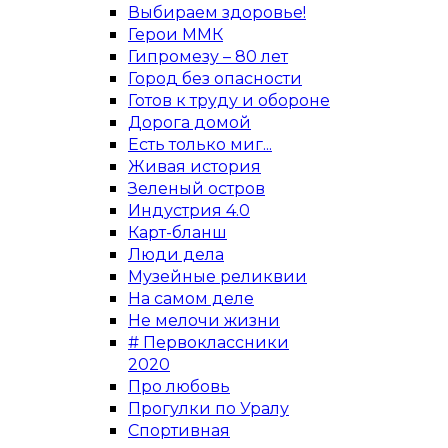
Выбираем здоровье!
Герои ММК
Гипромезу – 80 лет
Город без опасности
Готов к труду и обороне
Дорога домой
Есть только миг...
Живая история
Зеленый остров
Индустрия 4.0
Карт-бланш
Люди дела
Музейные реликвии
На самом деле
Не мелочи жизни
# Первоклассники
2020
Про любовь
Прогулки по Уралу
Спортивная