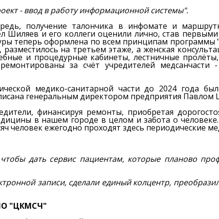
оект - ввод в работу информационной системы".
редь, получение талончика в инфомате и маршрутн
 Шиляев и его коллеги оценили лично, став первым
уры теперь оформлена по всем принципам программы "
разместилось на третьем этаже, а женская консультац
ебные и процедурные кабинеты, лестничные пролёты
емонтированы за счёт учредителей медсанчасти - 
ческой медико-санитарной части до 2024 года был
исана генеральным директором предприятия Павлом Ш
редители, финансируя ремонты, приобретая дорогост
едицины в нашем городе в целом и забота о человеке
сяч человек ежегодно проходят здесь периодические м
, чтобы дать сервис пациентам, которые планово про
тронной записи, сделали единый колцентр, преобразил
НО "ЦКМСЧ"