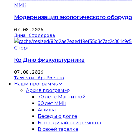
ММК
Модернизация экологического оборуд
07.08.2026
Дина Столярова
Спорт
Ко Дню физкультурника
07.08.2026
Татьяна Артёменко
Наши программы
Архив программ
70 лет с Магниткой
90 лет ММК
Афиша
Беседы о долге
Бюро дизайна и ремонта
В своей тарелке