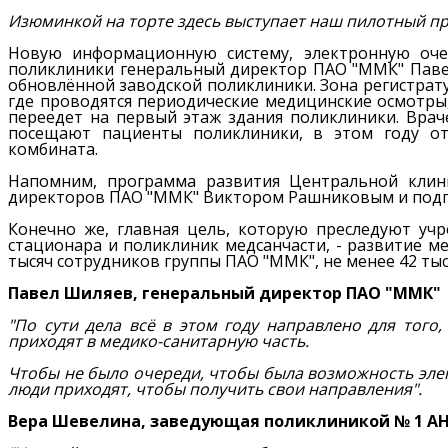
Изюминкой на торте здесь выступает наш пилотный пр
Новую информационную систему, электронную оче
поликлиники генеральный директор ПАО "ММК" Павел
обновлённой заводской поликлиники. Зона регистрат
где проводятся периодические медицинские осмотры, 
переедет на первый этаж здания поликлиники. Врач
посещают пациенты поликлиники, в этом году отр
комбината.
Напомним, программа развития Центральной клини
директоров ПАО "ММК" Виктором Рашниковым и подп
Конечно же, главная цель, которую преследуют уч
стационара и поликлиник медсанчасти, - развитие м
тысяч сотрудников группы ПАО "ММК", не менее 42 ты
Павел Шиляев, генеральный директор ПАО "ММК"
"По сути дела всё в этом году направлено для того
приходят в медико-санитарную часть.
Чтобы не было очереди, чтобы была возможность элек
люди приходят, чтобы получить свои направления".
Вера Шевелина, заведующая поликлиникой № 1 А