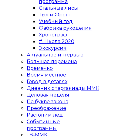
программа
Стальные лисы
Тыл и Фронт
Учебный год
Фабрика рукоделия
Хронограф
# Школа 2020
Экскурсия
Актуальное интервью
Большая перемена
Времечко
Время местное
Город в деталях
Дневник спартакиады ММК
Деловая неделя
По букве закона
Преображение
Растопим лёд
Событийные
программы
ТВ-ММК