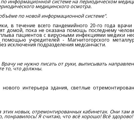
е по информационной системе на периодическом медици
периодического медицинского осмотра.
м объёме по новой информационной системе".
ки, в течение всего пандемийного 20-го года врачи
дят домой, пока не оказана помощь последнему челов
плыва пациентов с вирусными инфекциями медики неод
с помощью учредителей - Магнитогорского металлур
ез исключения подразделения медсанчасти.
 Врачу не нужно писать от руки, выписывать направлен
е то, что должны.
 нового интерьера здания, светлые отремонтирова
 в этих новых, отремонтированных кабинетах. Они там 
, понравилось! Я считаю, что всё хорошо! Всё здорово!