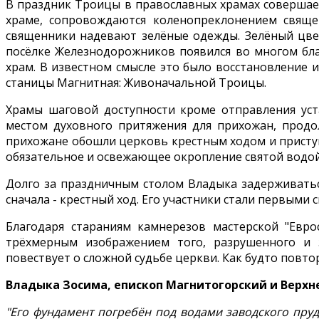
В праздник Троицы в православных храмах совершает
храме, сопровождаются коленопреклонением свяще
священники надевают зелёные одежды. Зелёный цве
посёлке Железнодорожников появился во многом бла
храм. В известном смысле это было восстановление 
станицы Магнитная: Живоначальной Троицы.
Храмы шаговой доступности кроме отправления ус
местом духовного притяжения для прихожан, продо
прихожане обошли церковь крестным ходом и приступ
обязательное и освежающее окропление святой водой
Долго за праздничным столом Владыка задерживаться
сначала - крестный ход. Его участники стали первыми 
Благодаря стараниям камнерезов мастерской "Евро
трёхмерным изображением того, разрушенного и 
повествует о сложной судьбе церкви. Как будто повт
Владыка Зосима, епископ Магнитогорский и Верхн
"Его фундамент погребён под водами заводского пруд