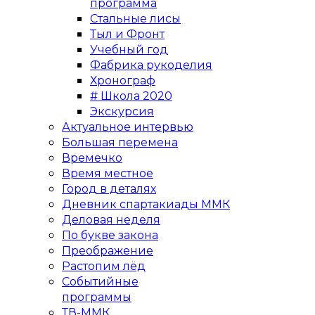
программа
Стальные лисы
Тыл и Фронт
Учебный год
Фабрика рукоделия
Хронограф
# Школа 2020
Экскурсия
Актуальное интервью
Большая перемена
Времечко
Время местное
Город в деталях
Дневник спартакиады ММК
Деловая неделя
По букве закона
Преображение
Растопим лёд
Событийные
программы
ТВ-ММК