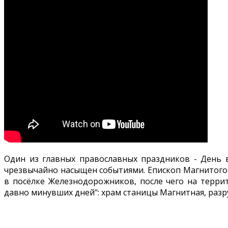
Один из главных православных праздников - День в
чрезвычайно насыщен событиями. Епископ Магнитого
в посёлке Железнодорожников, после чего на терр
давно минувших дней": храм станицы Магнитная, разр