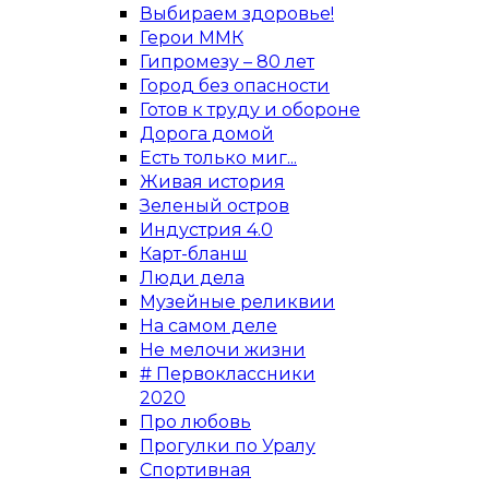
Выбираем здоровье!
Герои ММК
Гипромезу – 80 лет
Город без опасности
Готов к труду и обороне
Дорога домой
Есть только миг...
Живая история
Зеленый остров
Индустрия 4.0
Карт-бланш
Люди дела
Музейные реликвии
На самом деле
Не мелочи жизни
# Первоклассники
2020
Про любовь
Прогулки по Уралу
Спортивная