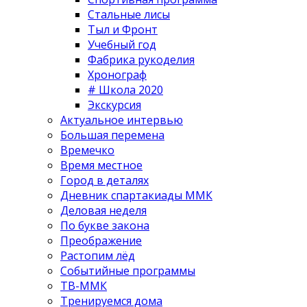
Стальные лисы
Тыл и Фронт
Учебный год
Фабрика рукоделия
Хронограф
# Школа 2020
Экскурсия
Актуальное интервью
Большая перемена
Времечко
Время местное
Город в деталях
Дневник спартакиады ММК
Деловая неделя
По букве закона
Преображение
Растопим лёд
Событийные программы
ТВ-ММК
Тренируемся дома