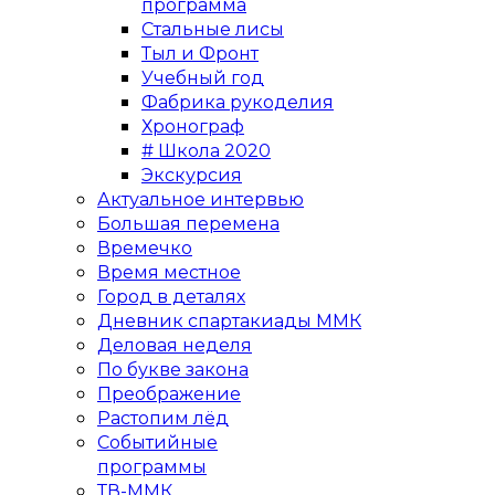
программа
Стальные лисы
Тыл и Фронт
Учебный год
Фабрика рукоделия
Хронограф
# Школа 2020
Экскурсия
Актуальное интервью
Большая перемена
Времечко
Время местное
Город в деталях
Дневник спартакиады ММК
Деловая неделя
По букве закона
Преображение
Растопим лёд
Событийные
программы
ТВ-ММК