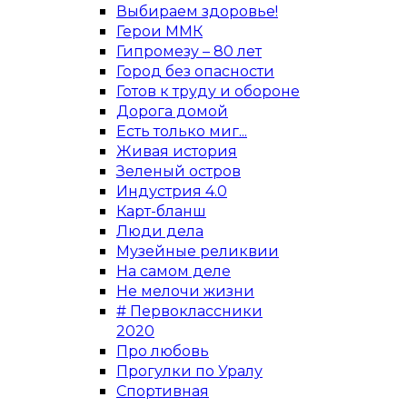
Выбираем здоровье!
Герои ММК
Гипромезу – 80 лет
Город без опасности
Готов к труду и обороне
Дорога домой
Есть только миг...
Живая история
Зеленый остров
Индустрия 4.0
Карт-бланш
Люди дела
Музейные реликвии
На самом деле
Не мелочи жизни
# Первоклассники
2020
Про любовь
Прогулки по Уралу
Спортивная