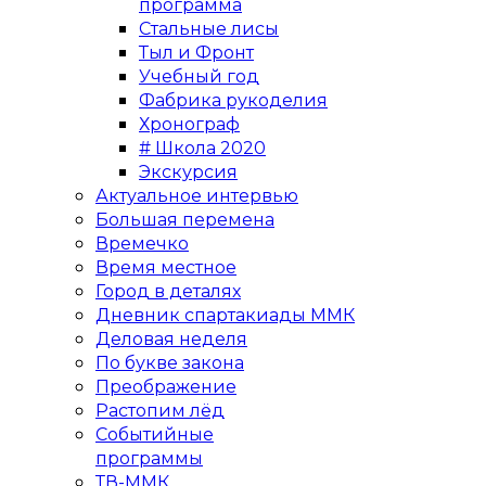
программа
Стальные лисы
Тыл и Фронт
Учебный год
Фабрика рукоделия
Хронограф
# Школа 2020
Экскурсия
Актуальное интервью
Большая перемена
Времечко
Время местное
Город в деталях
Дневник спартакиады ММК
Деловая неделя
По букве закона
Преображение
Растопим лёд
Событийные
программы
ТВ-ММК