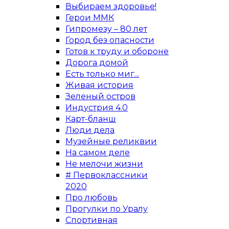
Выбираем здоровье!
Герои ММК
Гипромезу – 80 лет
Город без опасности
Готов к труду и обороне
Дорога домой
Есть только миг...
Живая история
Зеленый остров
Индустрия 4.0
Карт-бланш
Люди дела
Музейные реликвии
На самом деле
Не мелочи жизни
# Первоклассники
2020
Про любовь
Прогулки по Уралу
Спортивная