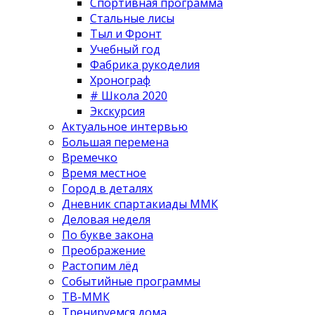
Спортивная программа
Стальные лисы
Тыл и Фронт
Учебный год
Фабрика рукоделия
Хронограф
# Школа 2020
Экскурсия
Актуальное интервью
Большая перемена
Времечко
Время местное
Город в деталях
Дневник спартакиады ММК
Деловая неделя
По букве закона
Преображение
Растопим лёд
Событийные программы
ТВ-ММК
Тренируемся дома