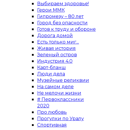
Выбираем здоровье!
Герои ММК
Гипромезу – 80 лет
Город без опасности
Готов к труду и обороне
Дорога домой
Есть только миг...
Живая история
Зеленый остров
Индустрия 4.0
Карт-бланш
Люди дела
Музейные реликвии
На самом деле
Не мелочи жизни
# Первоклассники
2020
Про любовь
Прогулки по Уралу
Спортивная