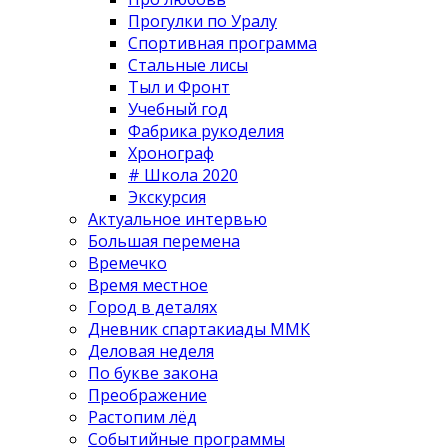
Прогулки по Уралу
Спортивная программа
Стальные лисы
Тыл и Фронт
Учебный год
Фабрика рукоделия
Хронограф
# Школа 2020
Экскурсия
Актуальное интервью
Большая перемена
Времечко
Время местное
Город в деталях
Дневник спартакиады ММК
Деловая неделя
По букве закона
Преображение
Растопим лёд
Событийные программы