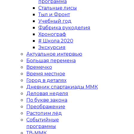
программа
Стальные лисы
Тыл и Фронт
Учебный год
Фабрика рукоделия
Хронограф
# Школа 2020
Экскурсия
Актуальное интервью
Большая перемена
Времечко
Время местное
Город в деталях
Дневник спартакиады ММК
Деловая неделя
По букве закона
Преображение
Растопим лёд
Событийные
программы
ТВ-ММК