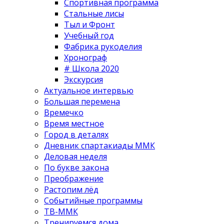
Спортивная программа
Стальные лисы
Тыл и Фронт
Учебный год
Фабрика рукоделия
Хронограф
# Школа 2020
Экскурсия
Актуальное интервью
Большая перемена
Времечко
Время местное
Город в деталях
Дневник спартакиады ММК
Деловая неделя
По букве закона
Преображение
Растопим лёд
Событийные программы
ТВ-ММК
Тренируемся дома