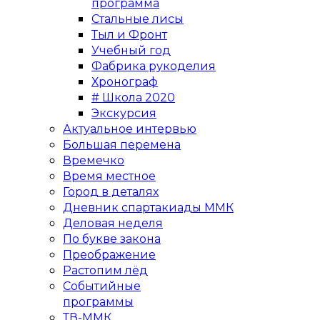
программа
Стальные лисы
Тыл и Фронт
Учебный год
Фабрика рукоделия
Хронограф
# Школа 2020
Экскурсия
Актуальное интервью
Большая перемена
Времечко
Время местное
Город в деталях
Дневник спартакиады ММК
Деловая неделя
По букве закона
Преображение
Растопим лёд
Событийные
программы
ТВ-ММК