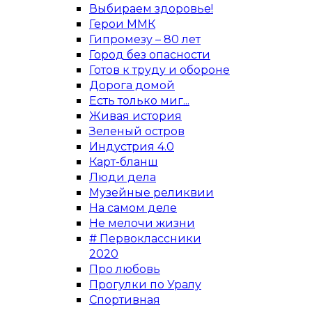
Выбираем здоровье!
Герои ММК
Гипромезу – 80 лет
Город без опасности
Готов к труду и обороне
Дорога домой
Есть только миг...
Живая история
Зеленый остров
Индустрия 4.0
Карт-бланш
Люди дела
Музейные реликвии
На самом деле
Не мелочи жизни
# Первоклассники
2020
Про любовь
Прогулки по Уралу
Спортивная