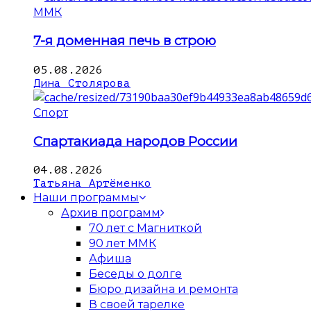
ММК
7-я доменная печь в строю
05.08.2026
Дина Столярова
Спорт
Спартакиада народов России
04.08.2026
Татьяна Артёменко
Наши программы
Архив программ
70 лет с Магниткой
90 лет ММК
Афиша
Беседы о долге
Бюро дизайна и ремонта
В своей тарелке