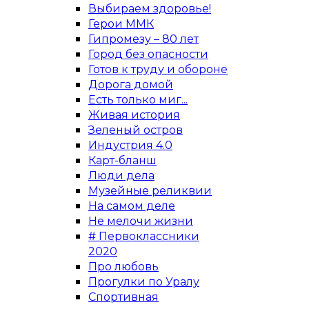
Выбираем здоровье!
Герои ММК
Гипромезу – 80 лет
Город без опасности
Готов к труду и обороне
Дорога домой
Есть только миг...
Живая история
Зеленый остров
Индустрия 4.0
Карт-бланш
Люди дела
Музейные реликвии
На самом деле
Не мелочи жизни
# Первоклассники
2020
Про любовь
Прогулки по Уралу
Спортивная