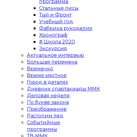
программа
Стальные лисы
Тыл и Фронт
Учебный год
Фабрика рукоделия
Хронограф
# Школа 2020
Экскурсия
Актуальное интервью
Большая перемена
Времечко
Время местное
Город в деталях
Дневник спартакиады ММК
Деловая неделя
По букве закона
Преображение
Растопим лёд
Событийные
программы
ТВ-ММК