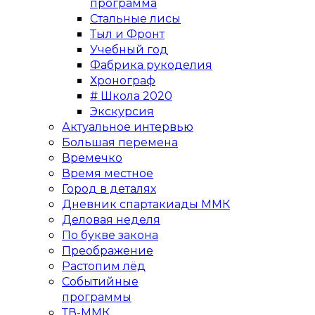
программа
Стальные лисы
Тыл и Фронт
Учебный год
Фабрика рукоделия
Хронограф
# Школа 2020
Экскурсия
Актуальное интервью
Большая перемена
Времечко
Время местное
Город в деталях
Дневник спартакиады ММК
Деловая неделя
По букве закона
Преображение
Растопим лёд
Событийные
программы
ТВ-ММК