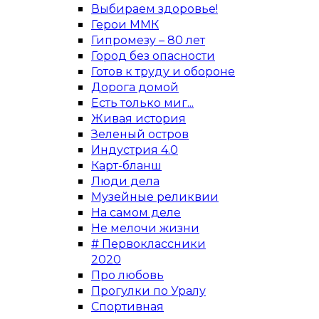
Выбираем здоровье!
Герои ММК
Гипромезу – 80 лет
Город без опасности
Готов к труду и обороне
Дорога домой
Есть только миг...
Живая история
Зеленый остров
Индустрия 4.0
Карт-бланш
Люди дела
Музейные реликвии
На самом деле
Не мелочи жизни
# Первоклассники
2020
Про любовь
Прогулки по Уралу
Спортивная