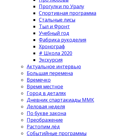
Прогулки по Уралу
Спортивная программа
Стальные лисы
Тыл и Фронт
Учебный год
Фабрика рукоделия
Хронограф
# Школа 2020
Экскурсия
Актуальное интервью
Большая перемена
Времечко
Время местное
Город в деталях
Дневник спартакиады ММК
Деловая неделя
По букве закона
Преображение
Растопим лёд
Событийные программы