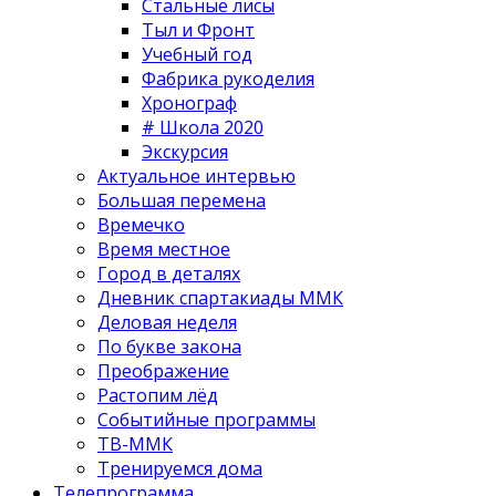
Стальные лисы
Тыл и Фронт
Учебный год
Фабрика рукоделия
Хронограф
# Школа 2020
Экскурсия
Актуальное интервью
Большая перемена
Времечко
Время местное
Город в деталях
Дневник спартакиады ММК
Деловая неделя
По букве закона
Преображение
Растопим лёд
Событийные программы
ТВ-ММК
Тренируемся дома
Телепрограмма