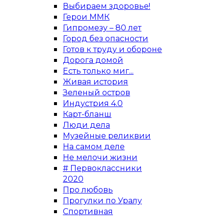
Выбираем здоровье!
Герои ММК
Гипромезу – 80 лет
Город без опасности
Готов к труду и обороне
Дорога домой
Есть только миг...
Живая история
Зеленый остров
Индустрия 4.0
Карт-бланш
Люди дела
Музейные реликвии
На самом деле
Не мелочи жизни
# Первоклассники
2020
Про любовь
Прогулки по Уралу
Спортивная