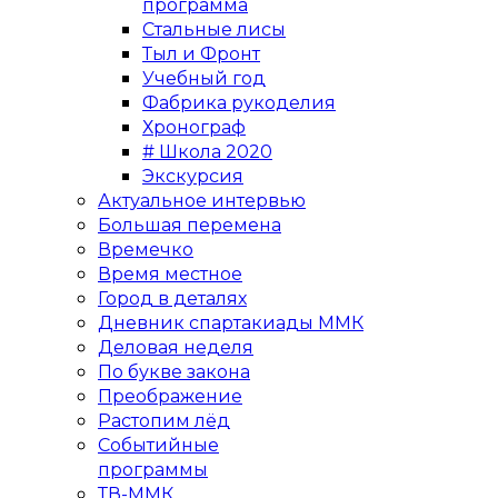
программа
Стальные лисы
Тыл и Фронт
Учебный год
Фабрика рукоделия
Хронограф
# Школа 2020
Экскурсия
Актуальное интервью
Большая перемена
Времечко
Время местное
Город в деталях
Дневник спартакиады ММК
Деловая неделя
По букве закона
Преображение
Растопим лёд
Событийные
программы
ТВ-ММК