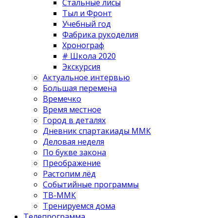
Стальные лисы
Тыл и Фронт
Учебный год
Фабрика рукоделия
Хронограф
# Школа 2020
Экскурсия
Актуальное интервью
Большая перемена
Времечко
Время местное
Город в деталях
Дневник спартакиады ММК
Деловая неделя
По букве закона
Преображение
Растопим лёд
Событийные программы
ТВ-ММК
Тренируемся дома
Телепрограмма