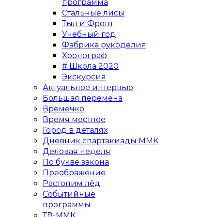
программа
Стальные лисы
Тыл и Фронт
Учебный год
Фабрика рукоделия
Хронограф
# Школа 2020
Экскурсия
Актуальное интервью
Большая перемена
Времечко
Время местное
Город в деталях
Дневник спартакиады ММК
Деловая неделя
По букве закона
Преображение
Растопим лёд
Событийные
программы
ТВ-ММК