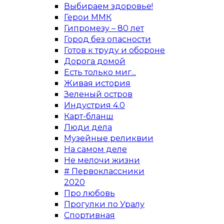
Выбираем здоровье!
Герои ММК
Гипромезу – 80 лет
Город без опасности
Готов к труду и обороне
Дорога домой
Есть только миг...
Живая история
Зеленый остров
Индустрия 4.0
Карт-бланш
Люди дела
Музейные реликвии
На самом деле
Не мелочи жизни
# Первоклассники
2020
Про любовь
Прогулки по Уралу
Спортивная