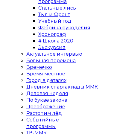
программа
Стальные лисы
Тыл и Фронт
Учебный год
Фабрика рукоделия
Хронограф
# Школа 2020
Экскурсия
Актуальное интервью
Большая перемена
Времечко
Время местное
Город в деталях
Дневник спартакиады ММК
Деловая неделя
По букве закона
Преображение
Растопим лёд
Событийные
программы
ТВ-ММК