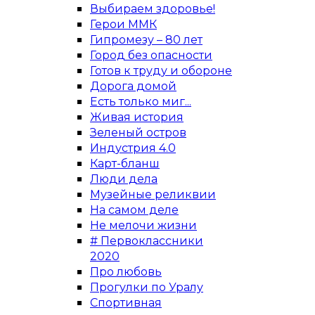
Выбираем здоровье!
Герои ММК
Гипромезу – 80 лет
Город без опасности
Готов к труду и обороне
Дорога домой
Есть только миг...
Живая история
Зеленый остров
Индустрия 4.0
Карт-бланш
Люди дела
Музейные реликвии
На самом деле
Не мелочи жизни
# Первоклассники
2020
Про любовь
Прогулки по Уралу
Спортивная