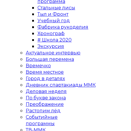
программа
Стальные лисы
Тыл и Фронт
Учебный год
Фабрика рукоделия
Хронограф
# Школа 2020
Экскурсия
Актуальное интервью
Большая перемена
Времечко
Время местное
Город в деталях
Дневник спартакиады ММК
Деловая неделя
По букве закона
Преображение
Растопим лёд
Событийные
программы
ТВ-ММК