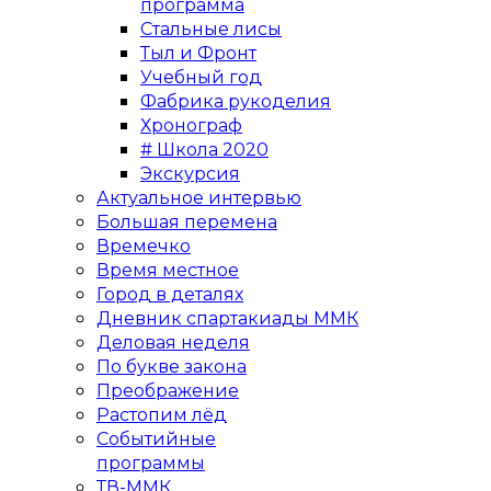
программа
Стальные лисы
Тыл и Фронт
Учебный год
Фабрика рукоделия
Хронограф
# Школа 2020
Экскурсия
Актуальное интервью
Большая перемена
Времечко
Время местное
Город в деталях
Дневник спартакиады ММК
Деловая неделя
По букве закона
Преображение
Растопим лёд
Событийные
программы
ТВ-ММК