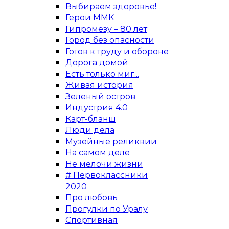
Выбираем здоровье!
Герои ММК
Гипромезу – 80 лет
Город без опасности
Готов к труду и обороне
Дорога домой
Есть только миг...
Живая история
Зеленый остров
Индустрия 4.0
Карт-бланш
Люди дела
Музейные реликвии
На самом деле
Не мелочи жизни
# Первоклассники
2020
Про любовь
Прогулки по Уралу
Спортивная