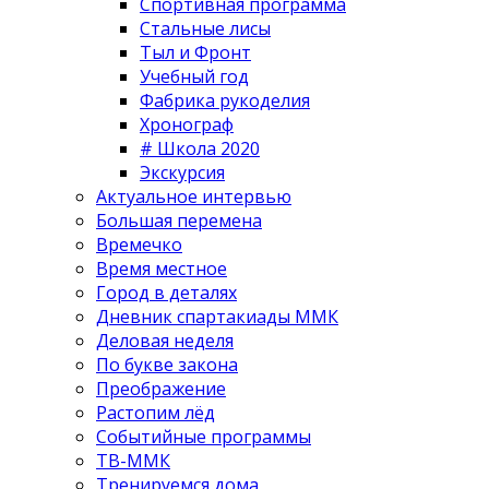
Спортивная программа
Стальные лисы
Тыл и Фронт
Учебный год
Фабрика рукоделия
Хронограф
# Школа 2020
Экскурсия
Актуальное интервью
Большая перемена
Времечко
Время местное
Город в деталях
Дневник спартакиады ММК
Деловая неделя
По букве закона
Преображение
Растопим лёд
Событийные программы
ТВ-ММК
Тренируемся дома