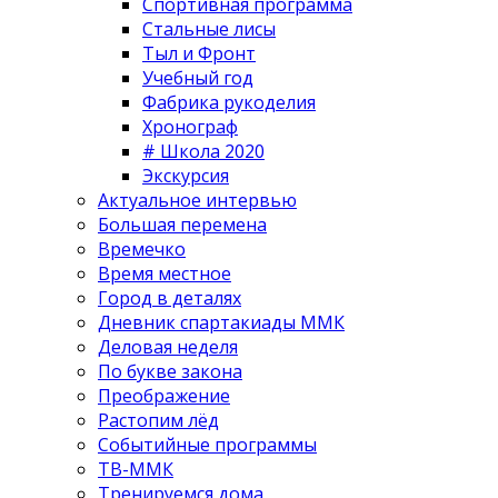
Спортивная программа
Стальные лисы
Тыл и Фронт
Учебный год
Фабрика рукоделия
Хронограф
# Школа 2020
Экскурсия
Актуальное интервью
Большая перемена
Времечко
Время местное
Город в деталях
Дневник спартакиады ММК
Деловая неделя
По букве закона
Преображение
Растопим лёд
Событийные программы
ТВ-ММК
Тренируемся дома