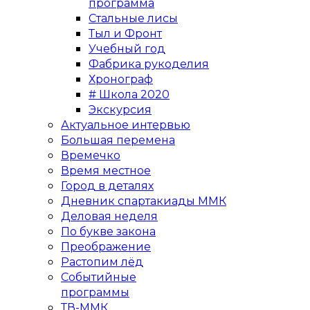
программа
Стальные лисы
Тыл и Фронт
Учебный год
Фабрика рукоделия
Хронограф
# Школа 2020
Экскурсия
Актуальное интервью
Большая перемена
Времечко
Время местное
Город в деталях
Дневник спартакиады ММК
Деловая неделя
По букве закона
Преображение
Растопим лёд
Событийные
программы
ТВ-ММК