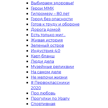
Выбираем здоровье!
Герои ММК
Гипромезу – 80 лет
Город без опасности
Готов к труду и обороне
Дорога домой
Есть только миг...
Живая история
Зеленый остров
Индустрия 4.0
Карт-бланш
Люди дела
Музейные реликвии
На самом деле
Не мелочи жизни
# Первоклассники
2020
Про любовь
Прогулки по Уралу
Спортивная