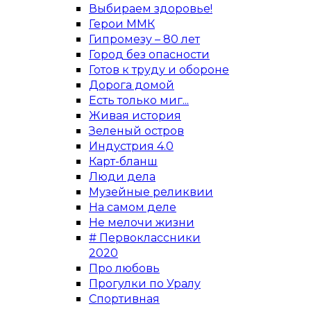
Выбираем здоровье!
Герои ММК
Гипромезу – 80 лет
Город без опасности
Готов к труду и обороне
Дорога домой
Есть только миг...
Живая история
Зеленый остров
Индустрия 4.0
Карт-бланш
Люди дела
Музейные реликвии
На самом деле
Не мелочи жизни
# Первоклассники
2020
Про любовь
Прогулки по Уралу
Спортивная