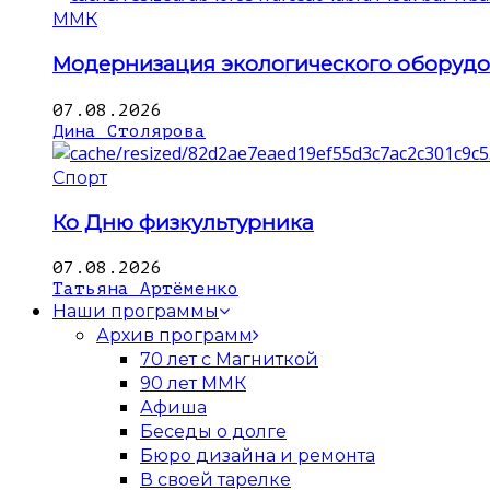
ММК
Модернизация экологического оборуд
07.08.2026
Дина Столярова
Спорт
Ко Дню физкультурника
07.08.2026
Татьяна Артёменко
Наши программы
Архив программ
70 лет с Магниткой
90 лет ММК
Афиша
Беседы о долге
Бюро дизайна и ремонта
В своей тарелке