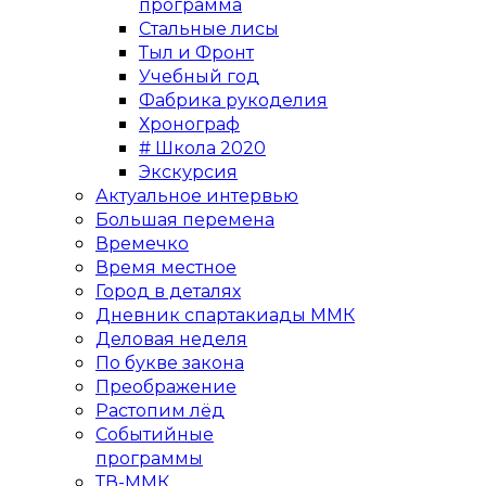
программа
Стальные лисы
Тыл и Фронт
Учебный год
Фабрика рукоделия
Хронограф
# Школа 2020
Экскурсия
Актуальное интервью
Большая перемена
Времечко
Время местное
Город в деталях
Дневник спартакиады ММК
Деловая неделя
По букве закона
Преображение
Растопим лёд
Событийные
программы
ТВ-ММК