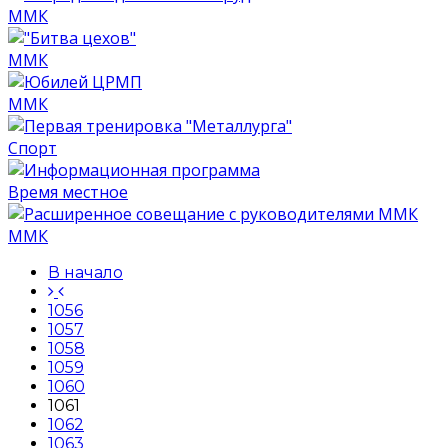
ММК
ММК
ММК
Спорт
Время местное
ММК
В начало
1056
1057
1058
1059
1060
1061
1062
1063