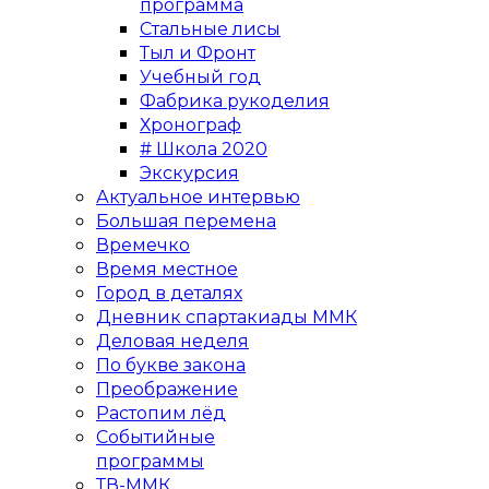
программа
Стальные лисы
Тыл и Фронт
Учебный год
Фабрика рукоделия
Хронограф
# Школа 2020
Экскурсия
Актуальное интервью
Большая перемена
Времечко
Время местное
Город в деталях
Дневник спартакиады ММК
Деловая неделя
По букве закона
Преображение
Растопим лёд
Событийные
программы
ТВ-ММК