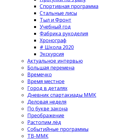
Спортивная программа
Стальные лисы
Тыл и Фронт
Учебный год
Фабрика рукоделия
Хронограф
# Школа 2020
Экскурсия
Актуальное интервью
Большая перемена
Времечко
Время местное
Город в деталях
Дневник спартакиады ММК
Деловая неделя
По букве закона
Преображение
Растопим лёд
Событийные программы
ТВ-ММК