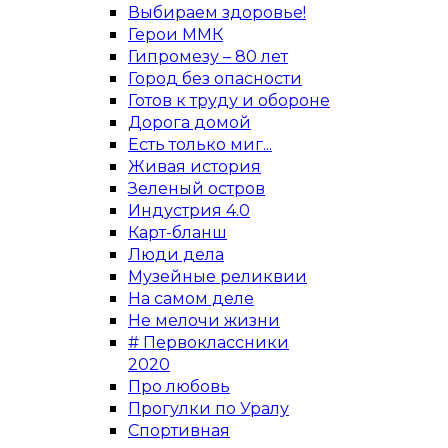
Выбираем здоровье!
Герои ММК
Гипромезу – 80 лет
Город без опасности
Готов к труду и обороне
Дорога домой
Есть только миг...
Живая история
Зеленый остров
Индустрия 4.0
Карт-бланш
Люди дела
Музейные реликвии
На самом деле
Не мелочи жизни
# Первоклассники
2020
Про любовь
Прогулки по Уралу
Спортивная