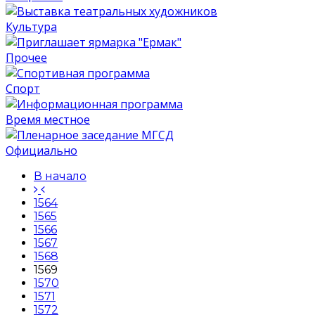
Культура
Прочее
Спорт
Время местное
Официально
В начало
1564
1565
1566
1567
1568
1569
1570
1571
1572