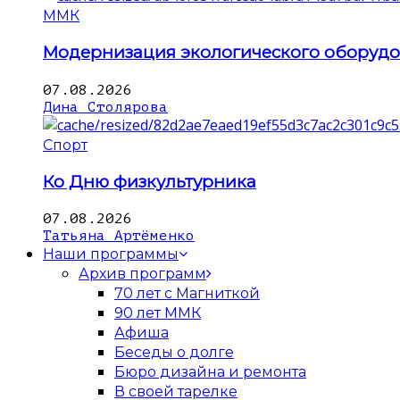
ММК
Модернизация экологического оборуд
07.08.2026
Дина Столярова
Спорт
Ко Дню физкультурника
07.08.2026
Татьяна Артёменко
Наши программы
Архив программ
70 лет с Магниткой
90 лет ММК
Афиша
Беседы о долге
Бюро дизайна и ремонта
В своей тарелке