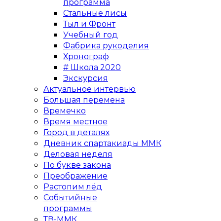
программа
Стальные лисы
Тыл и Фронт
Учебный год
Фабрика рукоделия
Хронограф
# Школа 2020
Экскурсия
Актуальное интервью
Большая перемена
Времечко
Время местное
Город в деталях
Дневник спартакиады ММК
Деловая неделя
По букве закона
Преображение
Растопим лёд
Событийные
программы
ТВ-ММК