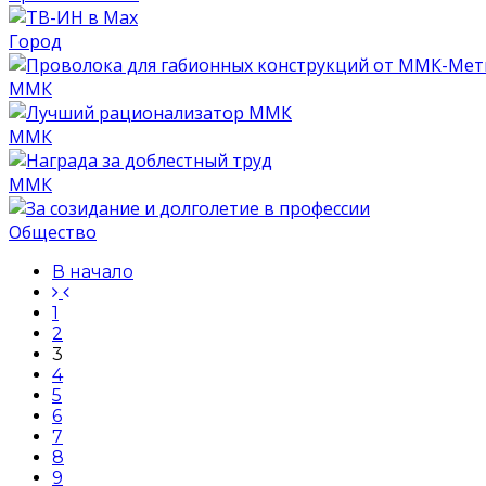
Город
ММК
ММК
ММК
Общество
В начало
1
2
3
4
5
6
7
8
9