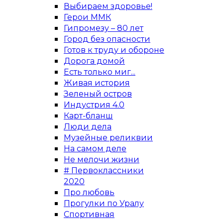
Выбираем здоровье!
Герои ММК
Гипромезу – 80 лет
Город без опасности
Готов к труду и обороне
Дорога домой
Есть только миг...
Живая история
Зеленый остров
Индустрия 4.0
Карт-бланш
Люди дела
Музейные реликвии
На самом деле
Не мелочи жизни
# Первоклассники
2020
Про любовь
Прогулки по Уралу
Спортивная