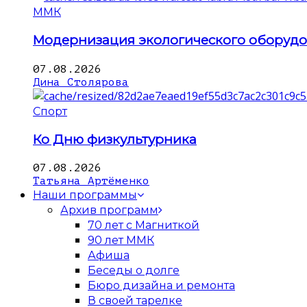
ММК
Модернизация экологического оборуд
07.08.2026
Дина Столярова
Спорт
Ко Дню физкультурника
07.08.2026
Татьяна Артёменко
Наши программы
Архив программ
70 лет с Магниткой
90 лет ММК
Афиша
Беседы о долге
Бюро дизайна и ремонта
В своей тарелке