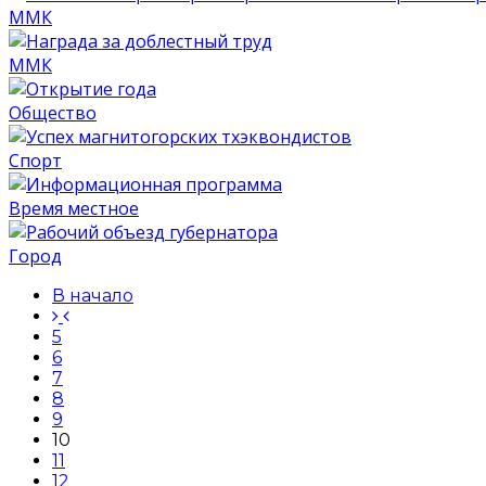
ММК
ММК
Общество
Спорт
Время местное
Город
В начало
5
6
7
8
9
10
11
12