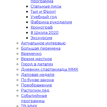
программа
Стальные лисы
Тыл и Фронт
Учебный год
Фабрика рукоделия
Хронограф
# Школа 2020
Экскурсия
Актуальное интервью
Большая перемена
Времечко
Время местное
Город в деталях
Дневник спартакиады ММК
Деловая неделя
По букве закона
Преображение
Растопим лёд
Событийные
программы
ТВ-ММК