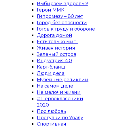
Выбираем здоровье!
Герои ММК
Гипромезу – 80 лет
Город без опасности
Готов к труду и обороне
Дорога домой
Есть только миг...
Живая история
Зеленый остров
Индустрия 4.0
Карт-бланш
Люди дела
Музейные реликвии
На самом деле
Не мелочи жизни
# Первоклассники
2020
Про любовь
Прогулки по Уралу
Спортивная