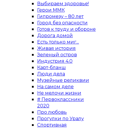
Выбираем здоровье!
Герои ММК
Гипромезу – 80 лет
Город без опасности
Готов к труду и обороне
Дорога домой
Есть только миг...
Живая история
Зеленый остров
Индустрия 4.0
Карт-бланш
Люди дела
Музейные реликвии
На самом деле
Не мелочи жизни
# Первоклассники
2020
Про любовь
Прогулки по Уралу
Спортивная