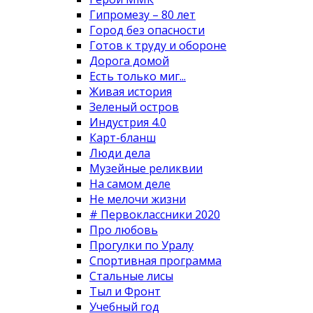
Гипромезу – 80 лет
Город без опасности
Готов к труду и обороне
Дорога домой
Есть только миг...
Живая история
Зеленый остров
Индустрия 4.0
Карт-бланш
Люди дела
Музейные реликвии
На самом деле
Не мелочи жизни
# Первоклассники 2020
Про любовь
Прогулки по Уралу
Спортивная программа
Стальные лисы
Тыл и Фронт
Учебный год