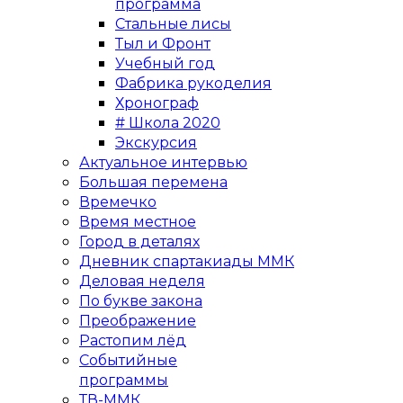
программа
Стальные лисы
Тыл и Фронт
Учебный год
Фабрика рукоделия
Хронограф
# Школа 2020
Экскурсия
Актуальное интервью
Большая перемена
Времечко
Время местное
Город в деталях
Дневник спартакиады ММК
Деловая неделя
По букве закона
Преображение
Растопим лёд
Событийные
программы
ТВ-ММК