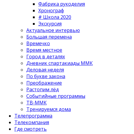
Фабрика рукоделия
Хронограф
# Школа 2020
Экскурсия
Актуальное интервью
Большая перемена
Времечко
Время местное
Город в деталях
Дневник спартакиады ММК
Деловая неделя
По букве закона
Преображение
Растопим лёд
Событийные программы
ТВ-ММК
Тренируемся дома
Телепрограмма
Телекомпания
Где смотреть