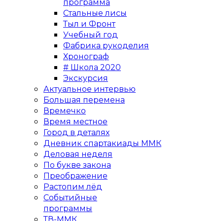
программа
Стальные лисы
Тыл и Фронт
Учебный год
Фабрика рукоделия
Хронограф
# Школа 2020
Экскурсия
Актуальное интервью
Большая перемена
Времечко
Время местное
Город в деталях
Дневник спартакиады ММК
Деловая неделя
По букве закона
Преображение
Растопим лёд
Событийные
программы
ТВ-ММК