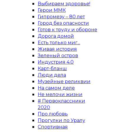
Выбираем здоровье!
Герои ММК
Гипромезу – 80 лет
Город без опасности
Готов к труду и обороне
Дорога домой
Есть только миг...
Живая история
Зеленый остров
Индустрия 4.0
Карт-бланш
Люди дела
Музейные реликвии
На самом деле
Не мелочи жизни
# Первоклассники
2020
Про любовь
Прогулки по Уралу
Спортивная