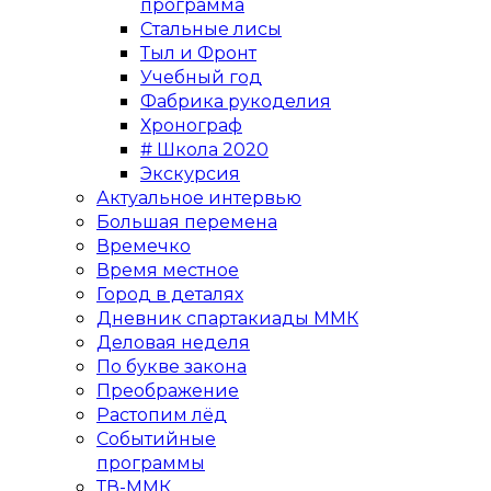
программа
Стальные лисы
Тыл и Фронт
Учебный год
Фабрика рукоделия
Хронограф
# Школа 2020
Экскурсия
Актуальное интервью
Большая перемена
Времечко
Время местное
Город в деталях
Дневник спартакиады ММК
Деловая неделя
По букве закона
Преображение
Растопим лёд
Событийные
программы
ТВ-ММК