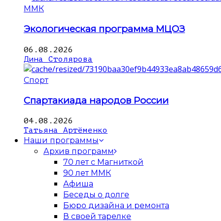
ММК
Экологическая программа МЦОЗ
06.08.2026
Дина Столярова
Спорт
Спартакиада народов России
04.08.2026
Татьяна Артёменко
Наши программы
Архив программ
70 лет с Магниткой
90 лет ММК
Афиша
Беседы о долге
Бюро дизайна и ремонта
В своей тарелке