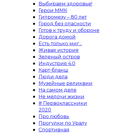
Выбираем здоровье!
Герои ММК
Гипромезу – 80 лет
Город без опасности
Готов к труду и обороне
Дорога домой
Есть только миг...
Живая история
Зеленый остров
Индустрия 4.0
Карт-бланш
Люди дела
Музейные реликвии
На самом деле
Не мелочи жизни
# Первоклассники
2020
Про любовь
Прогулки по Уралу
Спортивная