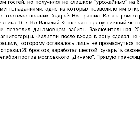
 гостей, но получился не слишком "урожайным" на б
и попаданиями, одно из которых позволило им откры
о соотечественник Андрей Нестрашил. Во втором отр
ерника 16:7. Но Василий Кошечкин, пропустивший чет
е позволил динамовцам забить. Заключительная 20
агнитогорцы. Филиппи после входа в зону сделал не
рашилу, которому оставалось лишь не промахнуться п
разил 28 бросков, заработал шестой "сухарь" в сезоне и
декабря против московского "Динамо". Прямую трансля