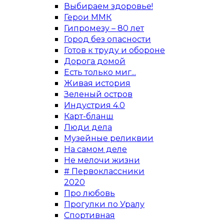
Выбираем здоровье!
Герои ММК
Гипромезу – 80 лет
Город без опасности
Готов к труду и обороне
Дорога домой
Есть только миг...
Живая история
Зеленый остров
Индустрия 4.0
Карт-бланш
Люди дела
Музейные реликвии
На самом деле
Не мелочи жизни
# Первоклассники
2020
Про любовь
Прогулки по Уралу
Спортивная