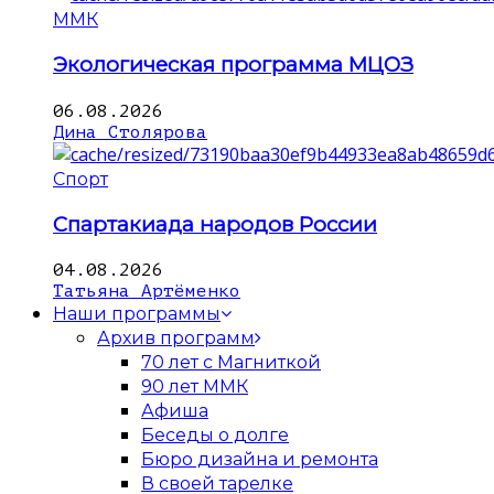
ММК
Экологическая программа МЦОЗ
06.08.2026
Дина Столярова
Спорт
Спартакиада народов России
04.08.2026
Татьяна Артёменко
Наши программы
Архив программ
70 лет с Магниткой
90 лет ММК
Афиша
Беседы о долге
Бюро дизайна и ремонта
В своей тарелке