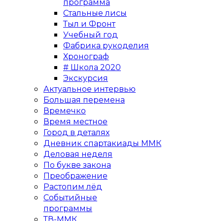
программа
Стальные лисы
Тыл и Фронт
Учебный год
Фабрика рукоделия
Хронограф
# Школа 2020
Экскурсия
Актуальное интервью
Большая перемена
Времечко
Время местное
Город в деталях
Дневник спартакиады ММК
Деловая неделя
По букве закона
Преображение
Растопим лёд
Событийные
программы
ТВ-ММК