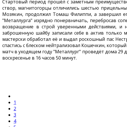
Стартовый период прошёл с заметным преимуществом
створ, магнитогорцы отличились шестью прицельным
Мозякин, продолжил Томаш Филиппи, а завершил ег
"Металлурга" изрядно понервничать, перебросав соп
возвращение в строй уверенными действиями, и н
заброшенную шайбу записали себе в актив только м
мастерски обработал её и выдал роскошный пас Нест
спастись с блеском нейтрализовал Кошечкин, который от
матч в уходящем году "Металлург" проведёт дома 29 
воскресенье в 16 часов 50 минут.
1
2
3
4