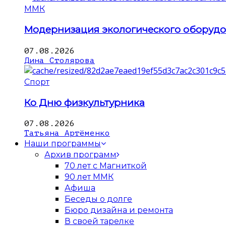
ММК
Модернизация экологического оборуд
07.08.2026
Дина Столярова
Спорт
Ко Дню физкультурника
07.08.2026
Татьяна Артёменко
Наши программы
Архив программ
70 лет с Магниткой
90 лет ММК
Афиша
Беседы о долге
Бюро дизайна и ремонта
В своей тарелке