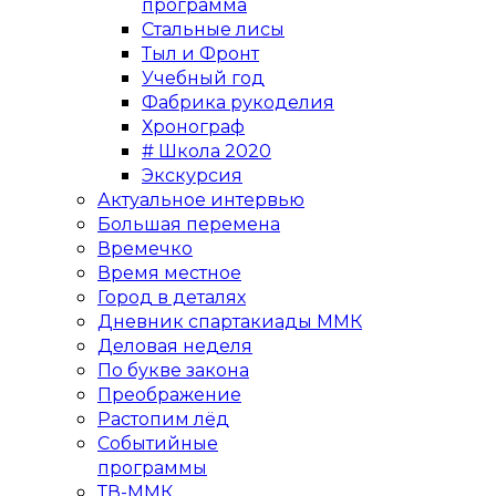
программа
Стальные лисы
Тыл и Фронт
Учебный год
Фабрика рукоделия
Хронограф
# Школа 2020
Экскурсия
Актуальное интервью
Большая перемена
Времечко
Время местное
Город в деталях
Дневник спартакиады ММК
Деловая неделя
По букве закона
Преображение
Растопим лёд
Событийные
программы
ТВ-ММК