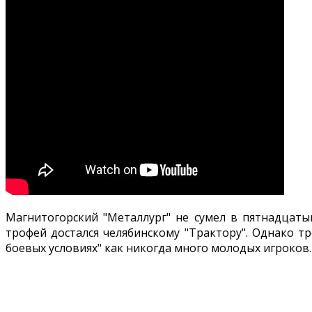
Магнитогорский "Металлург" не сумел в пятнадцат
трофей достался челябинскому "Трактору". Однако тр
боевых условиях" как никогда много молодых игроков.