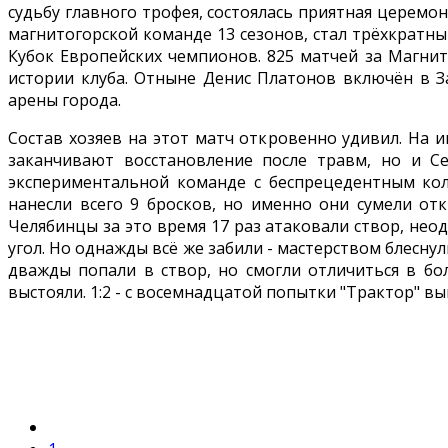
судьбу главного трофея, состоялась приятная церем
магнитогорской команде 13 сезонов, стал трёхкратн
Кубок Европейских чемпионов. 825 матчей за Магнит
истории клуба. Отныне Денис Платонов включён в За
арены города.
Состав хозяев на этот матч откровенно удивил. На 
заканчивают восстановление после травм, но и С
экспериментальной команде с беспрецедентным ко
нанесли всего 9 бросков, но именно они сумели от
Челябинцы за это время 17 раз атаковали створ, нео
угол. Но однажды всё же забили - мастерством блесн
дважды попали в створ, но смогли отличиться в бол
выстояли. 1:2 - с восемнадцатой попытки "Трактор" в