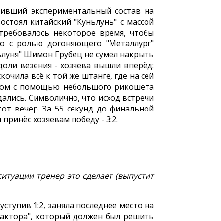
енивший экспериментальный состав на
остоял китайский "Куньлунь" с массой
отребовалось некоторое время, чтобы
но с ролью догоняющего "Металлург"
ньлуня" Шимон Грубец не сумел накрыть
доли везения - хозяева вышли вперёд:
очила всё к той же штанге, где на сей
оском с помощью небольшого рикошета
дались. Символично, что исход встречи
от вечер. За 55 секунд до финальной
ринёс хозяевам победу - 3:2.
ситуации тренер это сделает (выпустит
ступив 1:2, заняла последнее место на
рактора", который должен был решить