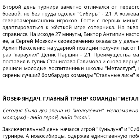
Второй день турнира заметно отличался от первого
боевой, не без труда одолел "Сибирь" - 2:1. А хозя
североамериканских игроков. Гости с первых минут
адаптироваться к жёсткой игре соперника. На экв
справился. На исходе 27 минуты, Виктор Антипин нас
её, а Сергей Мозякин своевременно оказался у дальн
Архип Неколенко на ударной позиции получил пас от Ег
раз "караулил" Денис Паршин - 2:1. Преимущества 
поставил в тупик Станислава Галимова и снова верну
решили молодые воспитанники школы "Металлург", к
сирены лучший бомбардир команды "Стальные лисы" в 
ЙОЗЕФ ЯНДАЧ, ГЛАВНЫЙ ТРЕНЕР КОМАНДЫ "МЕТАЛ
Сегодня было два звена из "молодёжки". Невозможно 
молодых) - либо герой, либо "ноль".
Заключительный день начался игрой "Куньлуня" и "Сиб
турнире. А новосибирцы, одержав единственную побе