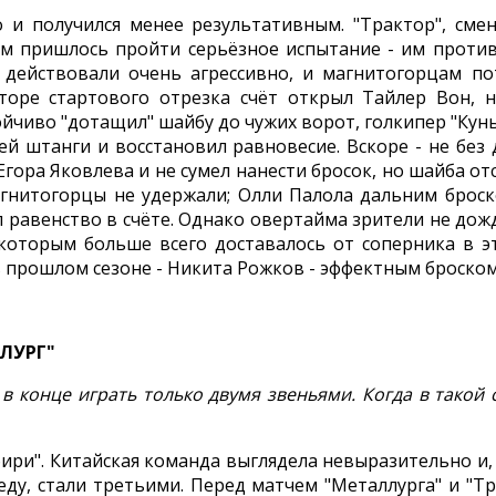
 и получился менее результативным. "Трактор", см
евам пришлось пройти серьёзное испытание - им против
 действовали очень агрессивно, и магнитогорцам п
аторе стартового отрезка счёт открыл Тайлер Вон, 
тойчиво "дотащил" шайбу до чужих ворот, голкипер "Ку
ей штанги и восстановил равновесие. Вскоре - не без 
ора Яковлева и не сумел нанести бросок, но шайба отск
магнитогорцы не удержали; Олли Палола дальним бр
л равенство в счёте. Однако овертайма зрители не дож
оторым больше всего доставалось от соперника в эт
прошлом сезоне - Никита Рожков - эффектным броском п
ЛУРГ"
в конце играть только двумя звеньями. Когда в такой 
ири". Китайская команда выглядела невыразительно и, у
ду, стали третьими. Перед матчем "Металлурга" и "Т