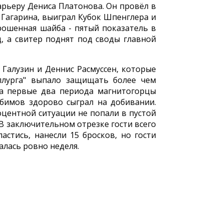
арьеру Дениса Платонова. Он провёл в
 Гагарина, выиграл Кубок Шпенглера и
рошенная шайба - пятый показатель в
, а свитер поднят под своды главной
 Галузин и Деннис Расмуссен, которые
аллурга" выпало защищать более чем
За первые два периода магнитогорцы
юбимов здорово сыграл на добивании.
оцентной ситуации не попали в пустой
 В заключительном отрезке гости всего
астись, нанесли 15 бросков, но гости
алась ровно неделя.