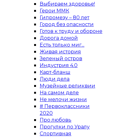
Выбираем здоровье!
Герои ММК
Гипромезу – 80 лет
Город без опасности
Готов к труду и обороне
Дорога домой
Есть только миг...
Живая история
Зеленый остров
Индустрия 4.0
Карт-бланш
Люди дела
Музейные реликвии
На самом деле
Не мелочи жизни
# Первоклассники
2020
Про любовь
Прогулки по Уралу
Спортивная