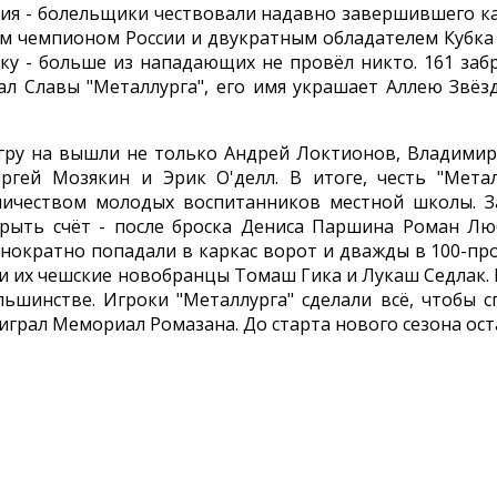
ония - болельщики чествовали надавно завершившего к
ым чемпионом России и двукратным обладателем Кубка
ку - больше из нападающих не провёл никто. 161 заб
л Славы "Металлурга", его имя украшает Аллею Звёзд
игру на вышли не только Андрей Локтионов, Владимир
ергей Мозякин и Эрик О'делл. В итоге, честь "Мет
личеством молодых воспитанников местной школы. 
крыть счёт - после броска Дениса Паршина Роман Л
днократно попадали в каркас ворот и дважды в 100-пр
ули их чешские новобранцы Томаш Гика и Лукаш Седлак.
ьшинстве. Игроки "Металлурга" сделали всё, чтобы сп
ыиграл Мемориал Ромазана. До старта нового сезона ост