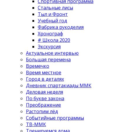
Спортивная программа
Стальные лисы
Тыл и Фронт
Учебный год
Фабрика рукоделия
Хронограф
# Школа 2020
Экскурсия
Актуальное интервью
Большая перемена
Времечко
Время местное
Город в деталях
Дневник спартакиады ММК
Деловая неделя
По букве закона
Преображение
Растопим лёд
Событийные программы
ТВ-ММК
Тренируемся дома