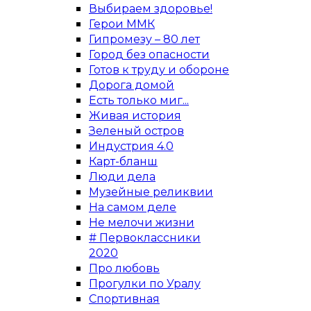
Выбираем здоровье!
Герои ММК
Гипромезу – 80 лет
Город без опасности
Готов к труду и обороне
Дорога домой
Есть только миг...
Живая история
Зеленый остров
Индустрия 4.0
Карт-бланш
Люди дела
Музейные реликвии
На самом деле
Не мелочи жизни
# Первоклассники
2020
Про любовь
Прогулки по Уралу
Спортивная