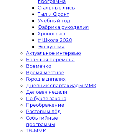
программа
Стальные лисы
Тыл и Фронт
Учебный год
Фабрика рукоделия
Хронограф
# Школа 2020
Экскурсия
Актуальное интервью
Большая перемена
Времечко
Время местное
Город в деталях
Дневник спартакиады ММК
Деловая неделя
По букве закона
Преображение
Растопим лёд
Событийные
программы
ТВ-ММК