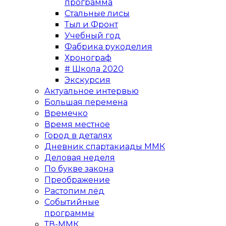
программа
Стальные лисы
Тыл и Фронт
Учебный год
Фабрика рукоделия
Хронограф
# Школа 2020
Экскурсия
Актуальное интервью
Большая перемена
Времечко
Время местное
Город в деталях
Дневник спартакиады ММК
Деловая неделя
По букве закона
Преображение
Растопим лёд
Событийные
программы
ТВ-ММК