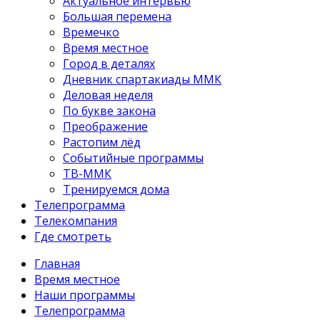
Актуальное интервью
Большая перемена
Времечко
Время местное
Город в деталях
Дневник спартакиады ММК
Деловая неделя
По букве закона
Преображение
Растопим лёд
Событийные программы
ТВ-ММК
Тренируемся дома
Телепрограмма
Телекомпания
Где смотреть
Главная
Время местное
Наши программы
Телепрограмма