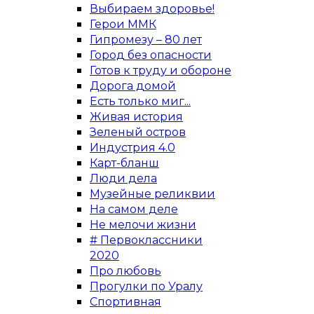
Выбираем здоровье!
Герои ММК
Гипромезу – 80 лет
Город без опасности
Готов к труду и обороне
Дорога домой
Есть только миг...
Живая история
Зеленый остров
Индустрия 4.0
Карт-бланш
Люди дела
Музейные реликвии
На самом деле
Не мелочи жизни
# Первоклассники
2020
Про любовь
Прогулки по Уралу
Спортивная