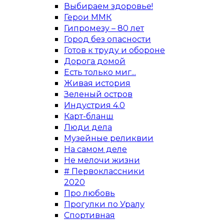
Выбираем здоровье!
Герои ММК
Гипромезу – 80 лет
Город без опасности
Готов к труду и обороне
Дорога домой
Есть только миг...
Живая история
Зеленый остров
Индустрия 4.0
Карт-бланш
Люди дела
Музейные реликвии
На самом деле
Не мелочи жизни
# Первоклассники
2020
Про любовь
Прогулки по Уралу
Спортивная