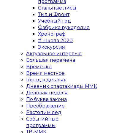
программа
Стальные лисы
Тыл и Фронт
Учебный год
Фабрика рукоделия
Хронограф
# Школа 2020
Экскурсия
Актуальное интервью
Большая перемена
Времечко
Время местное
Город в деталях
Дневник спартакиады ММК
Деловая неделя
По букве закона
Преображение
Растопим лёд
Событийные
программы
ТВ-ММК