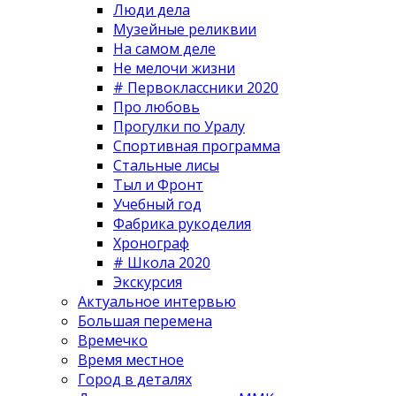
Люди дела
Музейные реликвии
На самом деле
Не мелочи жизни
# Первоклассники 2020
Про любовь
Прогулки по Уралу
Спортивная программа
Стальные лисы
Тыл и Фронт
Учебный год
Фабрика рукоделия
Хронограф
# Школа 2020
Экскурсия
Актуальное интервью
Большая перемена
Времечко
Время местное
Город в деталях