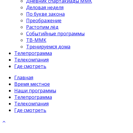
Дневник спартакиады ММК
Деловая неделя
По букве закона
Преображение
Растопим лёд
Событийные программы
ТВ-ММК
Тренируемся дома
Телепрограмма
Телекомпания
Где смотреть
Главная
Время местное
Наши программы
Телепрограмма
Телекомпания
Где смотреть