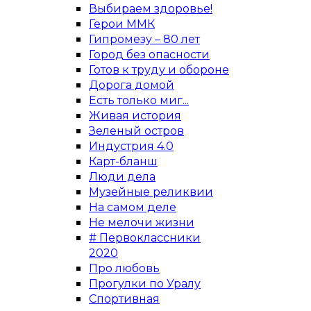
Выбираем здоровье!
Герои ММК
Гипромезу – 80 лет
Город без опасности
Готов к труду и обороне
Дорога домой
Есть только миг...
Живая история
Зеленый остров
Индустрия 4.0
Карт-бланш
Люди дела
Музейные реликвии
На самом деле
Не мелочи жизни
# Первоклассники
2020
Про любовь
Прогулки по Уралу
Спортивная