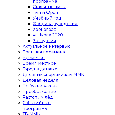
программа
Стальные лисы
Тыл и Фронт
Учебный год
Фабрика рукоделия
Хронограф
# Школа 2020
Экскурсия
Актуальное интервью
Большая перемена
Времечко
Время местное
Город в деталях
Дневник спартакиады ММК
Деловая неделя
По букве закона
Преображение
Растопим лёд
Событийные
программы
ТВ-ММК