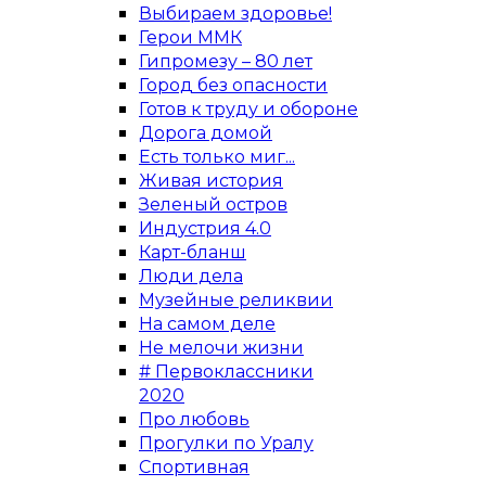
Выбираем здоровье!
Герои ММК
Гипромезу – 80 лет
Город без опасности
Готов к труду и обороне
Дорога домой
Есть только миг...
Живая история
Зеленый остров
Индустрия 4.0
Карт-бланш
Люди дела
Музейные реликвии
На самом деле
Не мелочи жизни
# Первоклассники
2020
Про любовь
Прогулки по Уралу
Спортивная