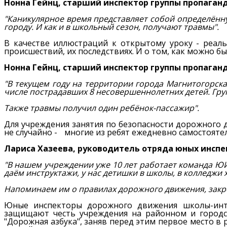
Нонна Гейнц, старший инспектор группы пропаган
"Каникулярное время представляет собой определённу
городу. И как и в школьный сезон, получают травмы".
В качестве иллюстраций к открытому уроку - реаль
происшествий, их последствиях. И о том, как можно б
Нонна Гейнц, старший инспектор группы пропаган
"В текущем году на территории города Магнитогорска
числе пострадавших 8 несовершеннолетних детей. Груп
Также травмы получил один ребёнок-пассажир".
Для учреждения занятия по безопасности дорожного д
не случайно - многие из ребят ежедневно самостояте
Лариса Хазеева, руководитель отряда юных инсп
"В нашем учреждении уже 10 лет работает команда Ю
даём инструктажи, у нас детишки в школы, в колледжи 
Напоминаем им о правилах дорожного движения, закр
Юные инспекторы дорожного движения школы-инте
защищают честь учреждения на районном и городс
"Дорожная азбука", заняв перед этим первое место в