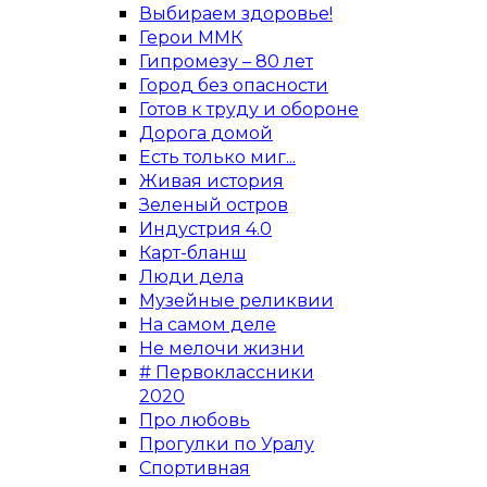
Выбираем здоровье!
Герои ММК
Гипромезу – 80 лет
Город без опасности
Готов к труду и обороне
Дорога домой
Есть только миг...
Живая история
Зеленый остров
Индустрия 4.0
Карт-бланш
Люди дела
Музейные реликвии
На самом деле
Не мелочи жизни
# Первоклассники
2020
Про любовь
Прогулки по Уралу
Спортивная