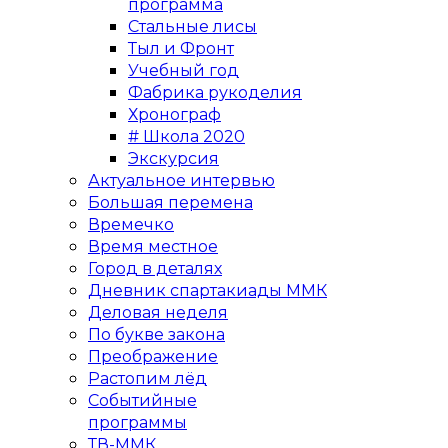
программа
Стальные лисы
Тыл и Фронт
Учебный год
Фабрика рукоделия
Хронограф
# Школа 2020
Экскурсия
Актуальное интервью
Большая перемена
Времечко
Время местное
Город в деталях
Дневник спартакиады ММК
Деловая неделя
По букве закона
Преображение
Растопим лёд
Событийные
программы
ТВ-ММК