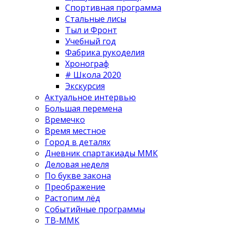
Спортивная программа
Стальные лисы
Тыл и Фронт
Учебный год
Фабрика рукоделия
Хронограф
# Школа 2020
Экскурсия
Актуальное интервью
Большая перемена
Времечко
Время местное
Город в деталях
Дневник спартакиады ММК
Деловая неделя
По букве закона
Преображение
Растопим лёд
Событийные программы
ТВ-ММК