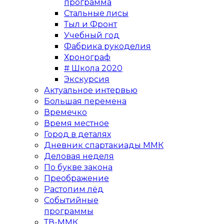
программа
Стальные лисы
Тыл и Фронт
Учебный год
Фабрика рукоделия
Хронограф
# Школа 2020
Экскурсия
Актуальное интервью
Большая перемена
Времечко
Время местное
Город в деталях
Дневник спартакиады ММК
Деловая неделя
По букве закона
Преображение
Растопим лёд
Событийные
программы
ТВ-ММК