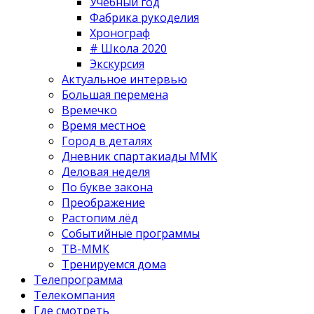
Учебный год
Фабрика рукоделия
Хронограф
# Школа 2020
Экскурсия
Актуальное интервью
Большая перемена
Времечко
Время местное
Город в деталях
Дневник спартакиады ММК
Деловая неделя
По букве закона
Преображение
Растопим лёд
Событийные программы
ТВ-ММК
Тренируемся дома
Телепрограмма
Телекомпания
Где смотреть