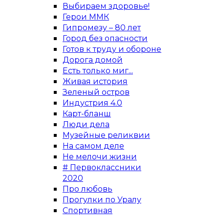
Выбираем здоровье!
Герои ММК
Гипромезу – 80 лет
Город без опасности
Готов к труду и обороне
Дорога домой
Есть только миг...
Живая история
Зеленый остров
Индустрия 4.0
Карт-бланш
Люди дела
Музейные реликвии
На самом деле
Не мелочи жизни
# Первоклассники
2020
Про любовь
Прогулки по Уралу
Спортивная