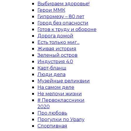
Выбираем здоровье!
Герои ММК
Гипромезу – 80 лет
Город без опасности
Готов к труду и обороне
Дорога домой
Есть только миг...
Живая история
Зеленый остров
Индустрия 4.0
Карт-бланш
Люди дела
Музейные реликвии
На самом деле
Не мелочи жизни
# Первоклассники
2020
Про любовь
Прогулки по Уралу
Спортивная