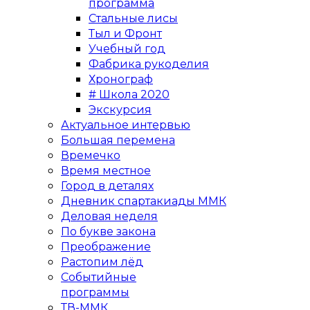
программа
Стальные лисы
Тыл и Фронт
Учебный год
Фабрика рукоделия
Хронограф
# Школа 2020
Экскурсия
Актуальное интервью
Большая перемена
Времечко
Время местное
Город в деталях
Дневник спартакиады ММК
Деловая неделя
По букве закона
Преображение
Растопим лёд
Событийные
программы
ТВ-ММК