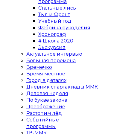
программа
Стальные лисы
Тыл и Фронт
Учебный год
Фабрика рукоделия
Хронограф
# Школа 2020
Экскурсия
Актуальное интервью
Большая перемена
Времечко
Время местное
Город в деталях
Дневник спартакиады ММК
Деловая неделя
По букве закона
Преображение
Растопим лёд
Событийные
программы
ТВ-ММК