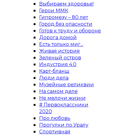
Выбираем здоровье!
Герои ММК
Гипромезу – 80 лет
Город без опасности
Готов к труду и обороне
Дорога домой
Есть только миг...
Живая история
Зеленый остров
Индустрия 4.0
Карт-бланш
Люди дела
Музейные реликвии
На самом деле
Не мелочи жизни
# Первоклассники
2020
Про любовь
Прогулки по Уралу
Спортивная