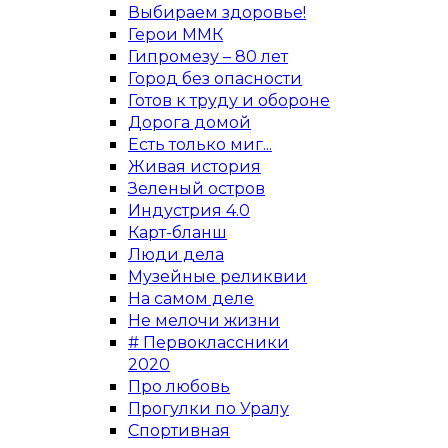
Выбираем здоровье!
Герои ММК
Гипромезу – 80 лет
Город без опасности
Готов к труду и обороне
Дорога домой
Есть только миг...
Живая история
Зеленый остров
Индустрия 4.0
Карт-бланш
Люди дела
Музейные реликвии
На самом деле
Не мелочи жизни
# Первоклассники
2020
Про любовь
Прогулки по Уралу
Спортивная