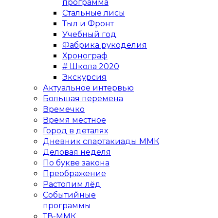
программа
Стальные лисы
Тыл и Фронт
Учебный год
Фабрика рукоделия
Хронограф
# Школа 2020
Экскурсия
Актуальное интервью
Большая перемена
Времечко
Время местное
Город в деталях
Дневник спартакиады ММК
Деловая неделя
По букве закона
Преображение
Растопим лёд
Событийные
программы
ТВ-ММК