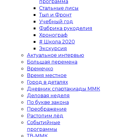
программа
Стальные лисы
Тыл и Фронт
Учебный год
Фабрика рукоделия
Хронограф
# Школа 2020
Экскурсия
Актуальное интервью
Большая перемена
Времечко
Время местное
Город в деталях
Дневник спартакиады ММК
Деловая неделя
По букве закона
Преображение
Растопим лёд
Событийные
программы
ТВ-ММК