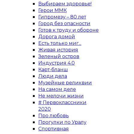
Выбираем здоровье!
Герои ММК
Гипромезу – 80 лет
Город без опасности
Готов к труду и обороне
Дорога домой
Есть только миг...
Живая история
Зеленый остров
Индустрия 4.0
Карт-бланш
Люди дела
Музейные реликвии
На самом деле
Не мелочи жизни
# Первоклассники
2020
Про любовь
Прогулки по Уралу
Спортивная