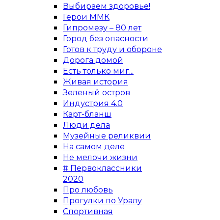
Выбираем здоровье!
Герои ММК
Гипромезу – 80 лет
Город без опасности
Готов к труду и обороне
Дорога домой
Есть только миг...
Живая история
Зеленый остров
Индустрия 4.0
Карт-бланш
Люди дела
Музейные реликвии
На самом деле
Не мелочи жизни
# Первоклассники
2020
Про любовь
Прогулки по Уралу
Спортивная