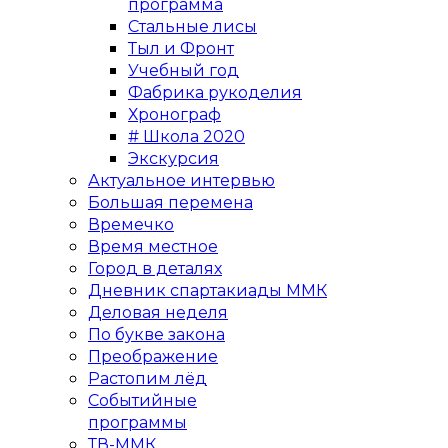
программа
Стальные лисы
Тыл и Фронт
Учебный год
Фабрика рукоделия
Хронограф
# Школа 2020
Экскурсия
Актуальное интервью
Большая перемена
Времечко
Время местное
Город в деталях
Дневник спартакиады ММК
Деловая неделя
По букве закона
Преображение
Растопим лёд
Событийные
программы
ТВ-ММК