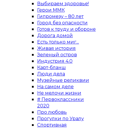
Выбираем здоровье!
Герои ММК
Гипромезу – 80 лет
Город без опасности
Готов к труду и обороне
Дорога домой
Есть только миг...
Живая история
Зеленый остров
Индустрия 4.0
Карт-бланш
Люди дела
Музейные реликвии
На самом деле
Не мелочи жизни
# Первоклассники
2020
Про любовь
Прогулки по Уралу
Спортивная