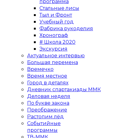
программа
Стальные лисы
Тыл и Фронт
Учебный год
Фабрика рукоделия
Хронограф
# Школа 2020
Экскурсия
Актуальное интервью
Большая перемена
Времечко
Время местное
Город в деталях
Дневник спартакиады ММК
Деловая неделя
По букве закона
Преображение
Растопим лёд
Событийные
программы
ТВ-ММК